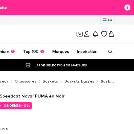
mise
LU
mium
Top 100
Marques
Inspiration
LARGE SÉLECTION DE MARQUES
wear
Chaussures
Baskets
Baskets basses
Baskets basses PUMA
'Speedcat Nova' PUMA en Noir
03
j
05
h
53
m
05
s
t
03
j
05
h
53
m
05
s
t
.
.
4,93 €
4,93 €