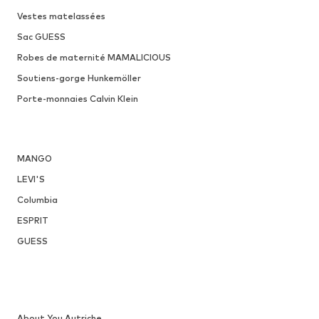
Vestes matelassées
Sac GUESS
Robes de maternité MAMALICIOUS
Soutiens-gorge Hunkemöller
Porte-monnaies Calvin Klein
MANGO
LEVI'S
Columbia
ESPRIT
GUESS
About You Autriche