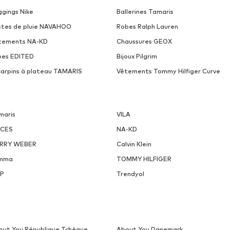
ggings Nike
Ballerines Tamaris
stes de pluie NAVAHOO
Robes Ralph Lauren
tements NA-KD
Chaussures GEOX
pes EDITED
Bijoux Pilgrim
carpins à plateau TAMARIS
Vêtements Tommy Hilfiger Curve
maris
VILA
ECES
NA-KD
RRY WEBER
Calvin Klein
mma
TOMMY HILFIGER
P
Trendyol
out You République Tchèque
About You Danemark