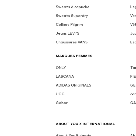
Sweats à capuche
Le
Sweats Superdry
Ve
Colliers Pilgrim
Vê
Jeans LEVI'S
Ju
Chaussures VANS
Es
MARQUES FEMMES
ONLY
Ta
LASCANA
PI
ADIDAS ORIGINALS
GE
UGG
co
Gabor
GA
ABOUT YOU X INTERNATIONAL
About You Bulgarie
Ab