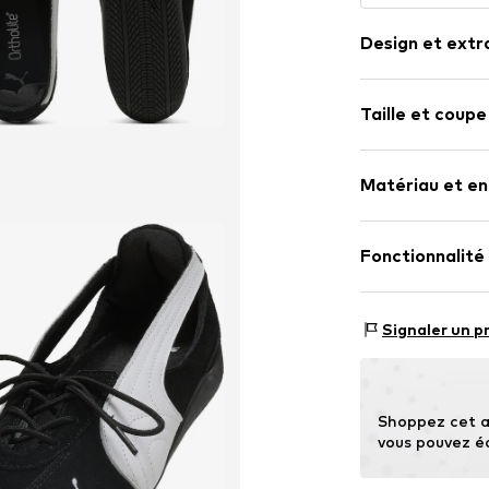
Design et extr
Imprimé logo
Taille et coupe
Cuir
Bout rond
Hauteur de ta
Laçage
Matériau et en
Talon renfor
Grille de tailles
Semelle soup
Fonctionnalité
Cuir velours
Fermeture à 
Type de baskets
Numéro d'article
Signaler un p
Contient des par
Pays d'origine :
Shoppez cet a
vous pouvez é