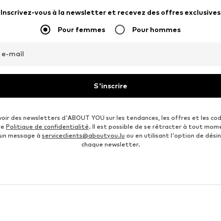
Inscrivez-vous à la newsletter et recevez des offres exclusives
Pour femmes
Pour hommes
 e-mail
S'inscrire
voir des newsletters d'ABOUT YOU sur les tendances, les offres et les co
re
Politique de confidentialité
. Il est possible de se rétracter à tout mom
 un message à
serviceclients@aboutyou.lu
ou en utilisant l'option de désin
chaque newsletter.