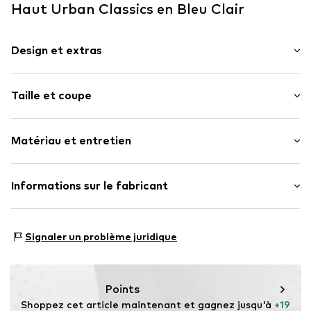
Haut Urban Classics en Bleu Clair
Design et extras
Couleur unie
Taille et coupe
Jersey
Racerback
Longueur des manches : Sans manches
Col rond
Matériau et entretien
Longueur : Coupe courte
Découpes
Coupe : Coupe moulante
Numéro d'article.
UBT9mts002000003
Matériau : 95% Coton, 5% Élasthane
Informations sur le fabricant
Grille de tailles
Pays d'origine : Bangladesh
TB International GmbH
Dr.-Robert-Murjahn-Str. 7
Signaler un problème juridique
64372 Ober-Ramstadt
DE
info@tbint.de
Points
Shoppez cet article maintenant et gagnez jusqu'à 
+19 