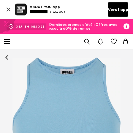
ABOUT YOU App
Vers l'app
(152.700)
Dernières promos d'été : Offres avec
01
J
15
H
16
M
05
S
jusqu'à 60% de remise