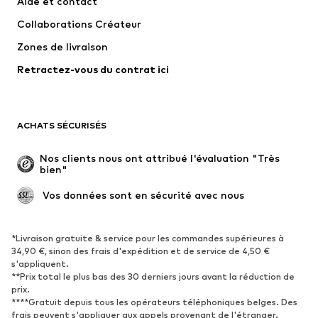
Aide et contact
T-shirts et tops
Pantalons
Collaborations Créateur
Vestes
Pulls et mailles
Zones de livraison
Lingerie
Blouses et tuniques
Retractez-vous du contrat ici
Manteaux
Jupes
Maillots de bain
Sweats
Blazers
Combinaisons et salopettes
ACHATS SÉCURISÉS
Grandes tailles
Maternité
Occasions spéciales
Exclusif
Nos clients nous ont attribué l'évaluation "Très 
bien"
Remise à neuf
 Vos données sont en sécurité avec nous
CHAUSSURES
Nouveautés
Tendance
*Livraison gratuite & service pour les commandes supérieures à
34,90 €, sinon des frais d'expédition et de service de 4,50 €
Baskets
Bottines
s'appliquent.
**Prix total le plus bas des 30 derniers jours avant la réduction de
Escarpins et talons hauts
Bottes
prix.
Sandales
Chaussures basses
****Gratuit depuis tous les opérateurs téléphoniques belges. Des
frais peuvent s'appliquer aux appels provenant de l'étranger.
Chaussures de sport
Ballerines