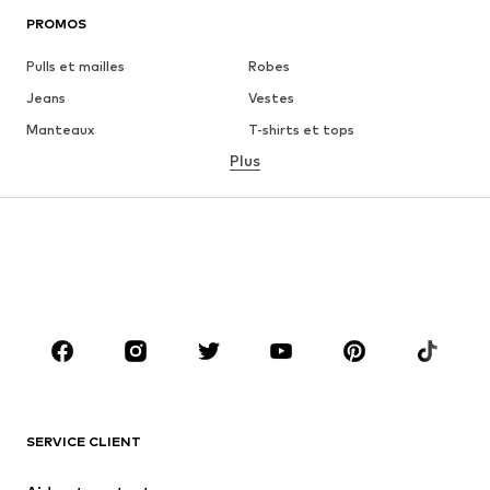
PROMOS
Pulls et mailles
Robes
Jeans
Vestes
Manteaux
T-shirts et tops
Plus
Pantalons
Lingerie
Jupes
Blouses et tuniques
Sweats
Blazers
Maillots de bain
Combinaisons et salopettes
Grandes tailles
Maternité
Chaussures
Sport
Accessoires
Premium
VÊTEMENTS
SERVICE CLIENT
Nouveautés
Tendance
Robes
Jeans