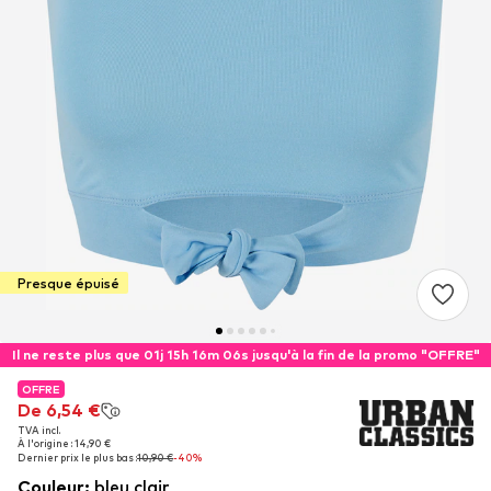
Presque épuisé
Il ne reste plus que 01j 15h 16m 05s jusqu'à la fin de la promo "OFFRE"
OFFRE
OFFRE
De 6,54 €
De 6,54 €
TVA incl.
TVA incl.
À l'origine : 14,90 €
À l'origine : 14,90 €
Dernier prix le plus bas :
Dernier prix le plus bas :
10,90 €
10,90 €
-40%
-40%
Couleur
:
bleu clair