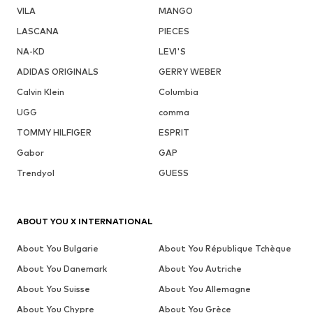
VILA
MANGO
LASCANA
PIECES
NA-KD
LEVI'S
ADIDAS ORIGINALS
GERRY WEBER
Calvin Klein
Columbia
UGG
comma
TOMMY HILFIGER
ESPRIT
Gabor
GAP
Trendyol
GUESS
ABOUT YOU X INTERNATIONAL
About You Bulgarie
About You République Tchèque
About You Danemark
About You Autriche
About You Suisse
About You Allemagne
About You Chypre
About You Grèce