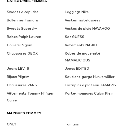
CATÉGORIES FEMMES
Sweats à capuche
Leggings Nike
Ballerines Tamaris
Vestes matelassées
Sweats Superdry
Vestes de pluie NAVAHOO
Robes Ralph Lauren
Sac GUESS
Colliers Pilgrim
Vêtements NA-KD
Chaussures GEOX
Robes de maternité
MAMALICIOUS
Jeans LEVI'S
Jupes EDITED
Bijoux Pilgrim
Soutiens-gorge Hunkemöller
Chaussures VANS
Escarpins à plateau TAMARIS
Vêtements Tommy Hilfiger
Porte-monnaies Calvin Klein
Curve
MARQUES FEMMES
ONLY
Tamaris