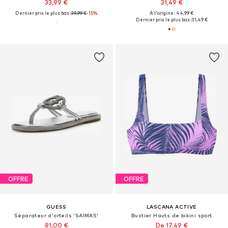
33,99 €
31,49 €
Dernier prix le plus bas :
39,99 €
-15%
À l'origine : 44,99 €
Dernier prix le plus bas :
31,49 €
OFFRE
OFFRE
GUESS
LASCANA ACTIVE
Séparateur d'orteils 'SAIMAS'
Bustier Hauts de bikini sport
81,00 €
De 17,49 €