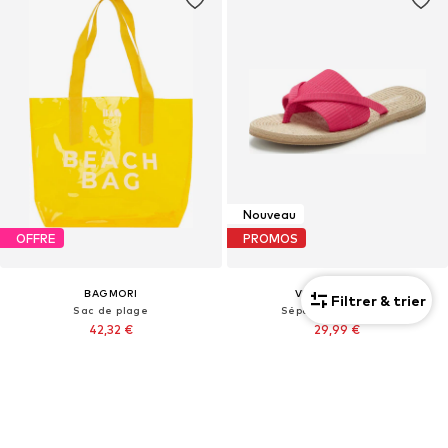
Nouveau
OFFRE
PROMOS
BAGMORI
VENICE BEACH
Filtrer & trier
Sac de plage
Séparateur d'orteils
42,32 €
29,99 €
À l'origine : 52,90 €
Dernier prix le plus bas :
35,99 €
-16%
Dernier prix le plus bas :
37,03 €
+
3