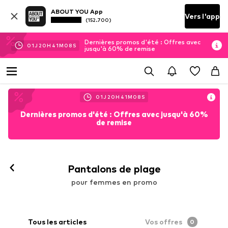
ABOUT YOU App
Vers l'app
(152.700)
Dernières promos d'été : Offres avec
01
J
20
H
41
M
06
S
jusqu'à 60% de remise
01
J
20
H
41
M
07
S
Dernières promos d'été : Offres avec jusqu'à 60%
de remise
Pantalons de plage
pour femmes en promo
Tous les articles
Vos offres
0