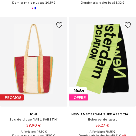
Dernier prix le plus bas :
20,99 €
Dernier prix le plus bas :
38,32 €
Mixte
PROMOS
OFFRE
ICHI
NEW AMSTERDAM SURF ASSOCIATION
Sac de plage 'IAELISABETH'
Écharpe de sport
39,90 €
55,27 €
À l'origine : 49,90 €
À l'origine : 78,95 €
Dernier prix le plus bas :
35,92 €
Dernier prix le plus bas :
59,21 €
-6%