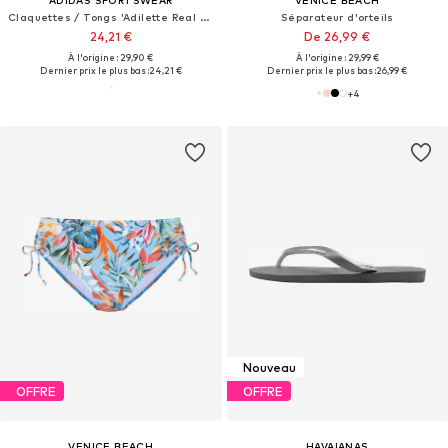
ADIDAS SPORTSWEAR
VENICE BEACH
Claquettes / Tongs 'Adilette Real Madrid'
Séparateur d'orteils
24,21 €
De 26,99 €
À l'origine : 29,90 €
À l'origine : 29,99 €
Dernier prix le plus bas :
24,21 €
Dernier prix le plus bas :
26,99 €
+
4
Nouveau
OFFRE
OFFRE
VENICE BEACH
HAVAIANAS