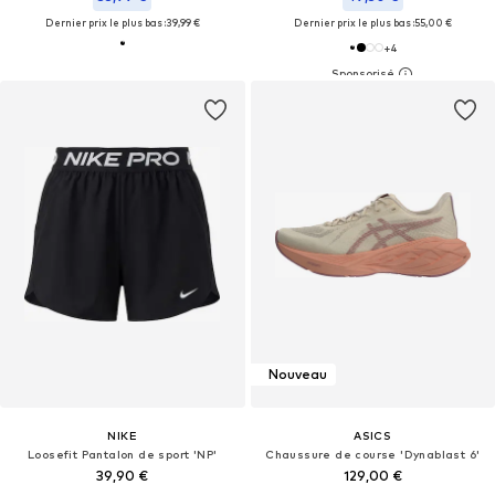
Dernier prix le plus bas :
39,99 €
Dernier prix le plus bas :
55,00 €
+
4
Nouveau
NIKE
ASICS
Loosefit Pantalon de sport 'NP'
Chaussure de course 'Dynablast 6'
39,90 €
129,00 €