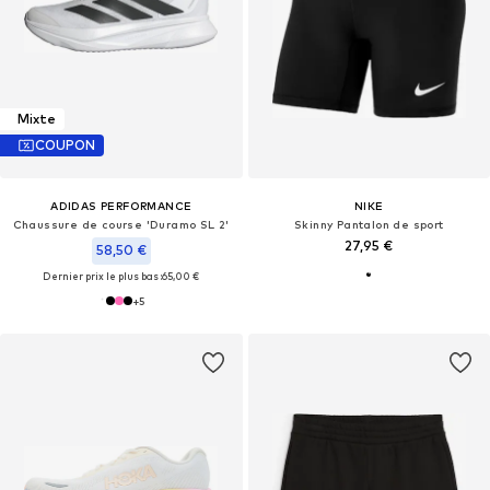
Mixte
COUPON
ADIDAS PERFORMANCE
NIKE
Chaussure de course 'Duramo SL 2'
Skinny Pantalon de sport
27,95 €
58,50 €
Dernier prix le plus bas :
65,00 €
+
5