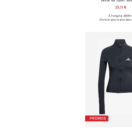
Veste de sport 'Be
25,11 €
À l'origine : 69,90 
Tailles disponibles: S, S
Dernier prix le plus bas :
Ajouter au pa
PROMOS