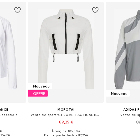
Nouveau
OFFRE
Nouveau
ANCE
MOROTAI
ADIDAS 
Essentials'
Veste de sport 'CHROME TACTICAL BOMBER'
Veste de s
89,25 €
8
 €
À l'origine : 105,00 €
 M, L, XL
Tailles disponibles: S, M, L, XL
Tailles dispo
:
35,69 €
Dernier prix le plus bas :
89,25 €