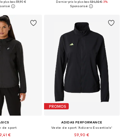
le plus bas :
59,90 €
Dernier prix le plus bas :
134,10 €
-3%
r au panier
Ajouter au panier
PROMOS
ASICS
ADIDAS PERFORMANCE
e de sport
Veste de sport 'Adizero Essentials'
9,41 €
59,90 €