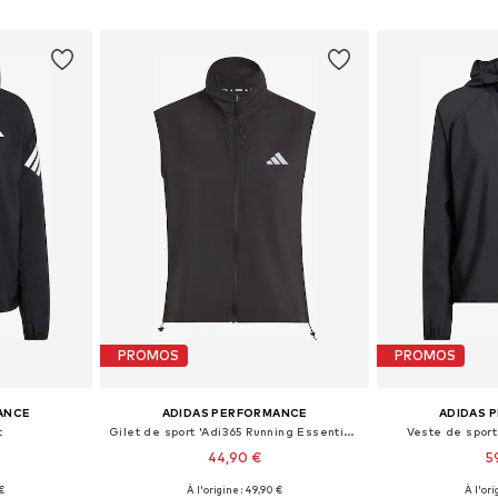
nier
Ajouter au panier
Ajoute
PROMOS
PROMOS
ANCE
ADIDAS PERFORMANCE
ADIDAS 
t
Gilet de sport 'Adi365 Running Essentials'
Veste de sport
44,90 €
5
 €
À l'origine : 49,90 €
À l'ori
, S, M, L
Tailles disponibles: XS, S, M, L, XL
Tailles disponi