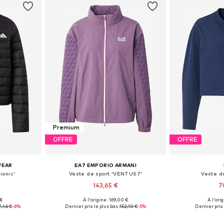
Premium
OFFRE
OFFRE
WEAR
EA7 EMPORIO ARMANI
ionic'
Veste de sport 'VENTUS7'
Veste de
143,65 €
7
 €
À l'origine : 169,00 €
À l'ori
 tailles
Tailles disponibles: S, M, L, XL
Tailles disponi
7,46 €
-6%
Dernier prix le plus bas :
152,10 €
-5%
Dernier prix 
nier
Ajouter au panier
Ajoute