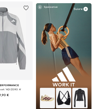
Suivre
WORK IT
PERFORMANCE
port 'ADIZERO A'
9,90 €
nibles: XS, S, M, L