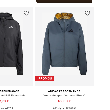
r au panier
PROMOS
PERFORMANCE
ADIDAS PERFORMANCE
 'Adi365 Essentials'
Veste de sport 'Adizero Blaze'
9,90 €
129,00 €
gine : 69,90 €
À l'origine : 149,00 €
bles: XS, S, M, L, XL
Tailles disponibles: XS Tailles normales, S Tailles normales, M Tailles normales, L Tailles normales