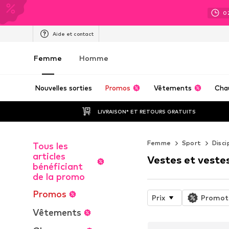
0
Aide et contact
Femme
Homme
Nouvelles sorties
Promos
Vêtements
Cha
LIVRAISON* ET RETOURS GRATUITS
Femme
Sport
Disci
Tous les
articles
Vestes et veste
bénéficiant
de la promo
Promos
Prix
Promot
Vêtements