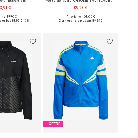
rt ' Essentials '
Veste de sport 'CHROME TACTICAL BOMBER'
0,91 €
89,25 €
gine : 99,90 €
À l'origine : 105,00 €
Tailles disponibles: XS Tailles normales, S Tailles normales, M Tailles normales, L Tailles normales, XL Tailles normales
Tailles disponibles: XS, S, M, L, XL
plus bas :
89,90 €
-10%
Dernier prix le plus bas :
89,25 €
r au panier
Ajouter au panier
OFFRE