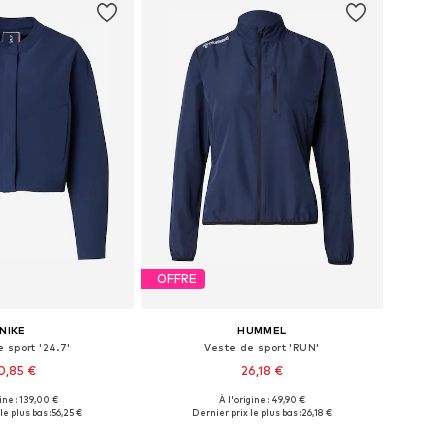
OFFRE
NIKE
HUMMEL
 sport '24.7'
Veste de sport 'RUN'
0,85 €
26,18 €
gine : 139,00 €
À l'origine : 49,90 €
bles: XS, S, M, L, XL
Tailles disponibles: XS, S, M
le plus bas :
56,25 €
Dernier prix le plus bas :
26,18 €
r au panier
Ajouter au panier