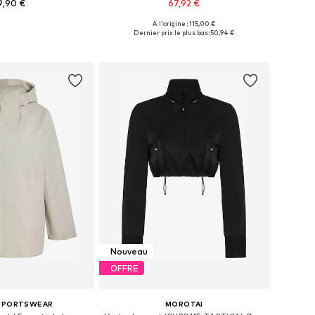
9,90 €
67,92 €
À l'origine : 115,00 €
onibles: XS, S, M
Tailles disponibles: XS, M, L
Dernier prix le plus bas :
50,94 €
r au panier
Ajouter au panier
Nouveau
OFFRE
 SPORTSWEAR
MOROTAI