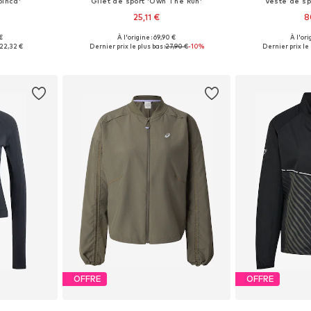
binca'
Gilet de sport 'Own The Run'
Veste de spo
25,11 €
8
€
À l'origine : 69,90 €
À l'ori
-M, M, M-L
Tailles disponibles: XXXS-XXS, XS-S, M-L, XL-XXL
22,32 €
Dernier prix le plus bas :
27,90 €
-10%
Dernier prix le 
nier
Ajouter au panier
Ajoute
OFFRE
OFFRE