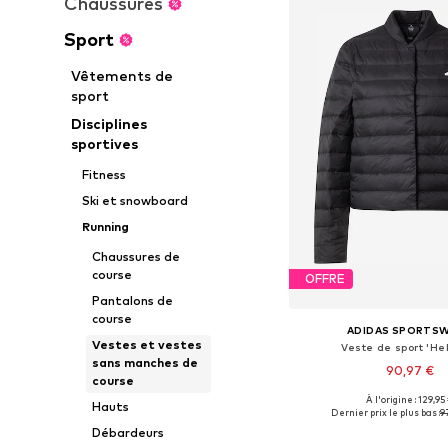
Chaussures
Sport
Vêtements de
sport
Disciplines
sportives
Fitness
Ski et snowboard
Running
Chaussures de
course
OFFRE
Pantalons de
course
ADIDAS SPORTS
Vestes et vestes
Veste de sport 'Hel
sans manches de
90,97 €
course
À l'origine : 129,95
Hauts
Disponible en plusieurs
Dernier prix le plus bas :
9
Ajouter au pa
Débardeurs