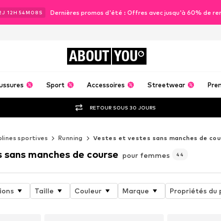
Dernières promos d'été : Offres avec jusqu'à 60% de re
2
J
12
H
54
M
06
S
ABOUT
YOU
ussures
Sport
Accessoires
Streetwear
Pre
RETOUR SOUS 30 JOURS
plines sportives
Running
Vestes et vestes sans manches de cou
s sans manches de course
pour femmes
44
ions
Taille
Couleur
Marque
Propriétés du 