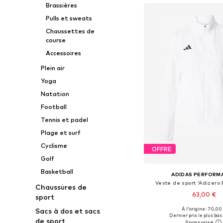
Brassières
Pulls et sweats
Chaussettes de
course
Accessoires
Plein air
Yoga
Natation
Football
Tennis et padel
Plage et surf
Cyclisme
OFFRE
Golf
Basketball
ADIDAS PERFORM
Veste de sport 'Adizero 
Chaussures de
63,00 €
sport
À l'origine : 70,00
Sacs à dos et sacs
Tailles disponibles: S,
Dernier prix le plus bas 
de sport