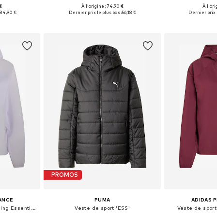
€
À l'origine : 74,90 €
À l'ori
S, M, L, XL
Tailles disponibles: S Tailles normales
Tailles di
84,90 €
Dernier prix le plus bas :
56,18 €
Dernier prix 
nier
Ajouter au panier
Ajoute
PROMOS
ANCE
PUMA
ADIDAS 
Veste de sport 'Adi365 Running Essentials'
Veste de sport 'ESS'
Veste de sport