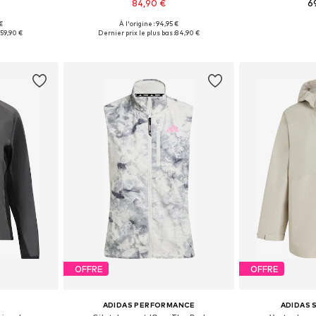
84,90 €
6
€
À l'origine : 94,95 €
Tailles disponibles: XS Tailles normales, S Tailles normales, M Tailles normales, L Tailles normales, XL Tailles normales
Tailles disponibles: XS, S, M, L, XL
Tailles disp
:
59,90 €
Dernier prix le plus bas :
84,90 €
nier
Ajouter au panier
Ajoute
OFFRE
OFFRE
ADIDAS PERFORMANCE
ADIDAS