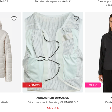
54,90 €
Dernier prix le plus bas :
44,91 €
Dernier prix 
nier
Ajouter au panier
Ajoute
PROMOS
OFFRE
ADIDAS PERFORMANCE
ntials'
Gilet de sport 'Running CLIMACOOL'
Vest
64,90 €
4