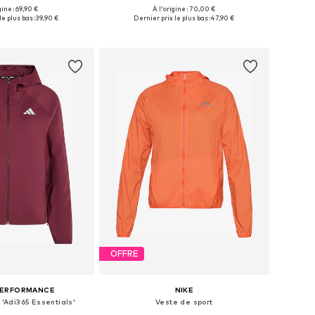
gine : 69,90 €
À l'origine : 70,00 €
sponibles: M, XL
Tailles disponibles: XS, S, M, L, XL
le plus bas :
39,90 €
Dernier prix le plus bas :
47,90 €
r au panier
Ajouter au panier
OFFRE
PERFORMANCE
NIKE
 'Adi365 Essentials'
Veste de sport