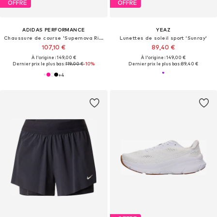
OFFRE
OFFRE
ADIDAS PERFORMANCE
YEAZ
Chaussure de course 'Supernova Rise 3'
Lunettes de soleil sport 'Sunray'
107,10 €
89,40 €
À l'origine : 149,00 €
À l'origine : 149,00 €
Dernier prix le plus bas :
119,00 €
-10%
Dernier prix le plus bas :
89,40 €
+
4