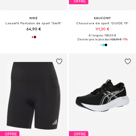
OFFRE
NIKE
SAUCONY
Loosefit Pantalon de sport 'Swift'
Chaussure de sport 'GUIDE 19'
64,90 €
111,30 €
À l'origine : 159,00 €
Dernier prix le plus bas :
125,10 €
-11%
OFFRE
OFFRE