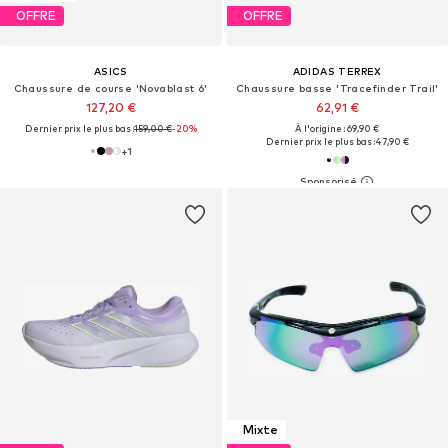
OFFRE
OFFRE
ASICS
ADIDAS TERREX
Chaussure de course 'Novablast 6'
Chaussure basse 'Tracefinder Trail'
127,20 €
62,91 €
Dernier prix le plus bas :
159,00 €
-20%
À l'origine : 69,90 €
Dernier prix le plus bas :
47,90 €
+
1
Mixte