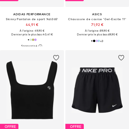
ADIDAS PERFORMANCE
ASICS
Skinny Pantalon de sport 'Adi365'
Chaussure de course 'Gel-Excite 11'
44,91 €
71,92 €
À l'origine : 49,90 €
À l'origine : 89,90 €
Dernier prix le plus bas :
40,41 €
Dernier prix le plus bas :
69,90 €
+
3
OFFRE
OFFRE