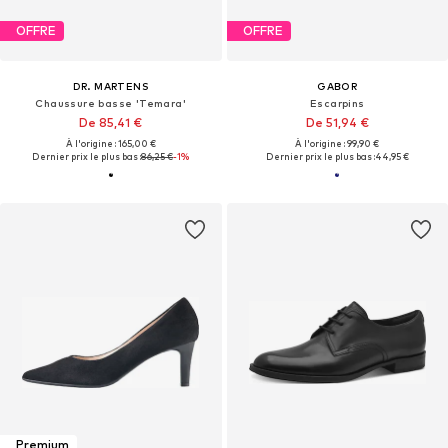
OFFRE
OFFRE
DR. MARTENS
GABOR
Chaussure basse 'Temara'
Escarpins
De 85,41 €
De 51,94 €
À l'origine : 165,00 €
À l'origine : 99,90 €
Dernier prix le plus bas :
86,25 €
-1%
Dernier prix le plus bas :
44,95 €
Premium