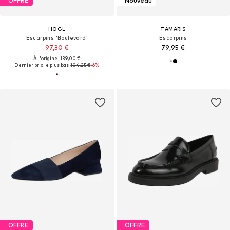
OFFRE
Nouveau
HÖGL
TAMARIS
Escarpins 'Boulevard'
Escarpins
97,30 €
79,95 €
À l'origine : 139,00 €
Dernier prix le plus bas :
104,25 €
-6%
OFFRE
OFFRE