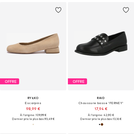
OFFRE
OFFRE
RYŁKO
RAID
Escarpins
Chaussure basse 'FERNEY'
98,99 €
17,94 €
À l'origine : 109,99 €
À l'origine : 42,90 €
Dernier prix le plus bas :
93,49 €
Dernier prix le plus bas :
13,16 €