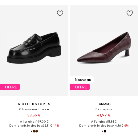
Nouveau
OFFRE
OFFRE
& OTHER STORIES
TAMARIS
Chaussure basse
Escarpins
53,55 €
41,97 €
À l'origine : 149,00 €
À l'origine : 59,95 €
Dernier prix le plus bas :
62,91 €
-14%
Dernier prix le plus bas :
44,96 €
-6%