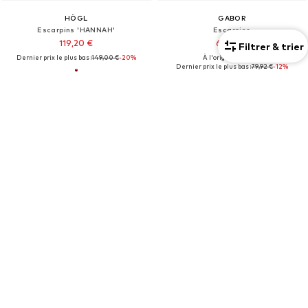
HÖGL
GABOR
Escarpins 'HANNAH'
Escarpins
119,20 €
69,93 €
Filtrer & trier
Dernier prix le plus bas :
149,00 €
-20%
À l'origine : 99,90 €
Dernier prix le plus bas :
79,92 €
-12%
Nouveau
Nouveau
Mixte
OFFRE