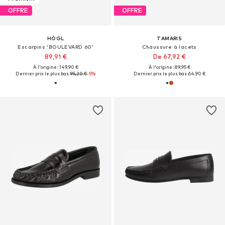
OFFRE
OFFRE
HÖGL
TAMARIS
Escarpins 'BOULEVARD 60'
Chaussure à lacets
89,91 €
De 67,92 €
À l'origine : 149,90 €
À l'origine : 89,95 €
Dernier prix le plus bas :
95,20 €
-5%
Dernier prix le plus bas :
64,90 €