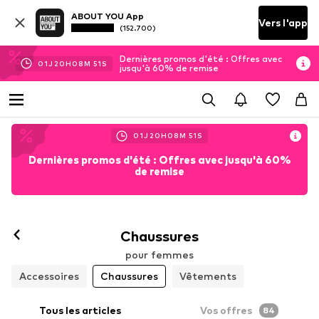
ABOUT YOU App
Vers l'app
(152.700)
Dernières promos d'été : Offres avec
01
J
20
H
08
M
50
S
jusqu'à 60% de remise
01
J
20
H
08
M
50
S
Dernières promos d'été : Offres avec jusqu'à 60%
de remise
Chaussures
pour femmes
Accessoires
Chaussures
Vêtements
Tous les articles
Vos offres
84