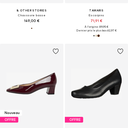
& OTHER STORIES
TAMARIS
Chaussure basse
Escarpins
149,00 €
71,91 €
À l'origine : 89,95 €
Dernier prix le plus bas :
62,97 €
Nouveau
OFFRE
OFFRE