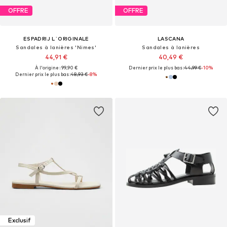
OFFRE
OFFRE
ESPADRIJ L´ORIGINALE
LASCANA
Sandales à lanières 'Nimes'
Sandales à lanières
44,91 €
40,49 €
À l'origine : 99,90 €
Dernier prix le plus bas :
44,99 €
-10%
Dernier prix le plus bas :
48,93 €
-8%
Exclusif