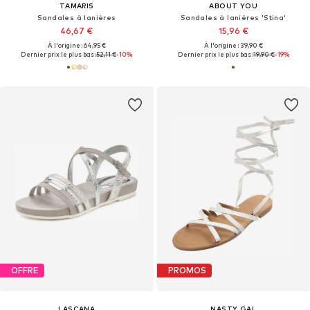
TAMARIS
ABOUT YOU
Sandales à lanières
Sandales à lanières 'Stina'
46,67 €
15,96 €
À l'origine : 64,95 €
À l'origine : 39,90 €
Dernier prix le plus bas :
52,11 €
-10%
Dernier prix le plus bas :
19,90 €
-19%
OFFRE
PROMOS
LASCANA
NASTY GAL