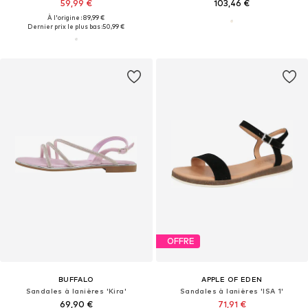
59,99 €
103,46 €
À l'origine : 89,99 €
Dernier prix le plus bas :
50,99 €
OFFRE
BUFFALO
APPLE OF EDEN
Sandales à lanières 'Kira'
Sandales à lanières 'ISA 1'
69,90 €
71,91 €