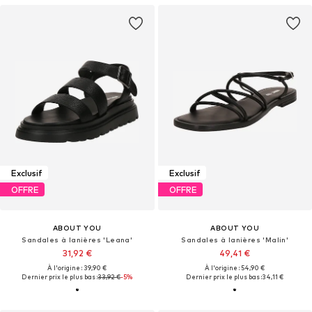
Exclusif
Exclusif
OFFRE
OFFRE
ABOUT YOU
ABOUT YOU
Sandales à lanières 'Leana'
Sandales à lanières 'Malin'
31,92 €
49,41 €
À l'origine : 39,90 €
À l'origine : 54,90 €
Dernier prix le plus bas :
33,92 €
-5%
Dernier prix le plus bas :
34,11 €