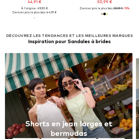
44,91 €
50,99 €
À l'origine : 49,90 €
Dernier prix le plus bas :
59,99 €
-15%
Dernier prix le plus bas :
44,91 €
DÉCOUVREZ LES TENDANCES ET LES MEILLEURES MARQUES
Inspiration pour Sandales à brides
Shorts en jean larges et
bermudas