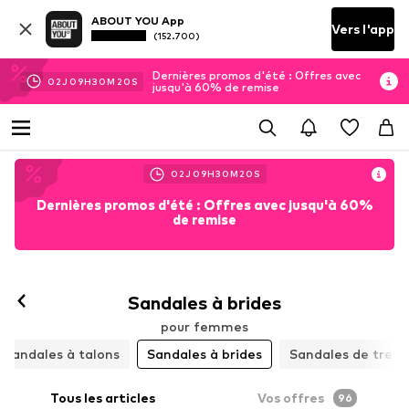
ABOUT YOU App
Vers l'app
(152.700)
Dernières promos d'été : Offres avec
02
J
09
H
30
M
18
S
jusqu'à 60% de remise
02
J
09
H
30
M
18
S
Dernières promos d'été : Offres avec jusqu'à 60%
de remise
Sandales à brides
pour femmes
Sandales à talons
Sandales à brides
Sandales de trekk
Tous les articles
Vos offres
96