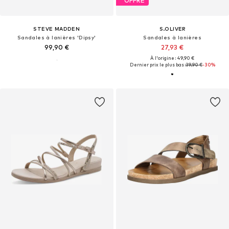
OFFRE
STEVE MADDEN
S.OLIVER
Sandales à lanières 'Dipsy'
Sandales à lanières
99,90 €
27,93 €
À l'origine : 49,90 €
Dernier prix le plus bas :
39,90 €
-30%