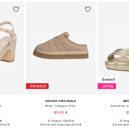
Exclusif
PROMOS
OFFRE
ADIDAS ORIGINALS
AB
a'
Mule 'Campus 00s'
Sandales à 
89,90 €
3
 €
À l'origine : 129,00 €
À l'ori
38, 39, 40, 41
Disponible en plusieurs tailles
Tailles disponib
40,41 €
Dernier prix le plus bas :
67,43 €
Dernier prix 