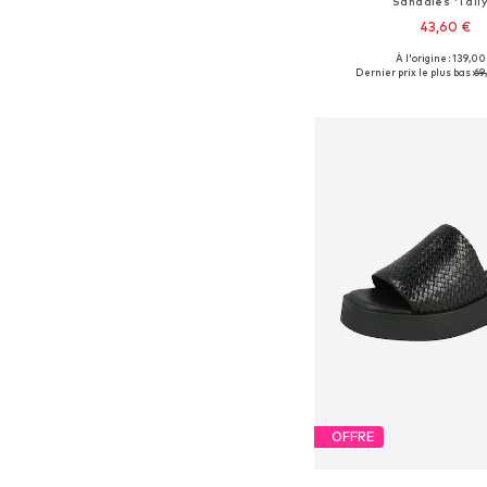
Sandales 'Taliy
43,60 €
À l'origine : 139,00
Tailles disponibles: 38, 
Dernier prix le plus bas :
69
Ajouter au pa
OFFRE