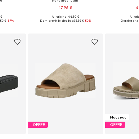
a'
Sandales 'Lynn'
17,96 €
4
 €
À l'origine : 44,90 €
À l'ori
39, 40, 41
Tailles disponibles: 37, 38, 40, 41
Tailles disponible
,50 €
-37%
Dernier prix le plus bas :
35,92 €
-50%
Dernier prix 
nier
Ajouter au panier
Ajoute
Nouveau
OFFRE
OFFRE