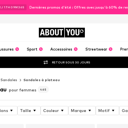
Dernières promos d'été : Offres avec jusqu'à 60% de re
2
J
17
H
09
M
34
S
ABOUT
YOU
ussures
Sport
Accessoires
Streetwear
Pre
RETOUR SOUS 30 JOURS
Sandales
Sandales à plateau
eau
pour femmes
465
ions
Taille
Couleur
Marque
Motif
Ga