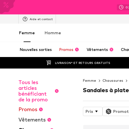
0
Aide et contact
Femme
Homme
Nouvelles sorties
Promos
Vêtements
Cha
LIVRAISON* ET RETOURS GRATUITS
Femme
Chaussures
Tous les
articles
Sandales à plat
bénéficiant
de la promo
Promos
Prix
Promot
Vêtements