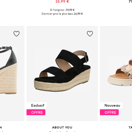
26,99 €
7
À l'origine : 39,99 €
, 40, 41, 43
Tailles disponibles: 38, 39, 40, 41, 42
Disponible en
Dernier prix le plus bas :
26,99 €
nier
Ajouter au panier
Ajoute
Exclusif
Nouveau
OFFRE
OFFRE
N
ABOUT YOU
T