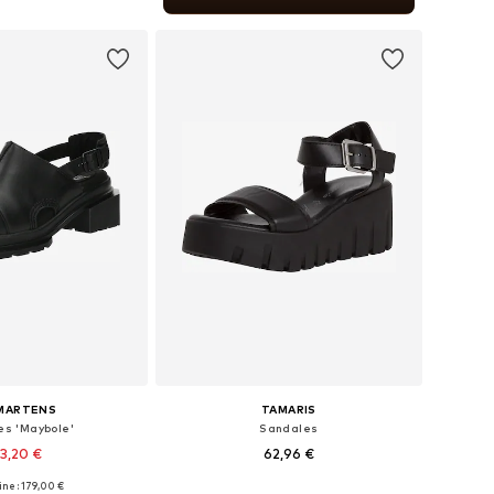
r au panier
 MARTENS
TAMARIS
es 'Maybole'
Sandales
3,20 €
62,96 €
gine : 179,00 €
 plusieurs tailles
Tailles disponibles: 38, 39, 40, 41