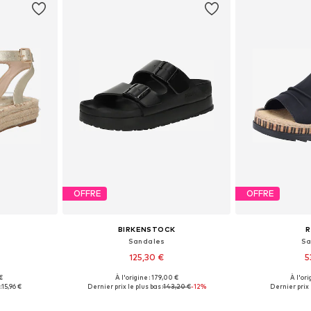
OFFRE
OFFRE
BIRKENSTOCK
R
Sandales
Sa
125,30 €
5
 €
À l'origine : 179,00 €
À l'ori
39, 40, 41
Tailles disponibles: 36, 37, 38, 39, 41, 43
:
15,96 €
Dernier prix le plus bas :
143,20 €
-12%
Dernier prix 
nier
Ajouter au panier
Ajoute