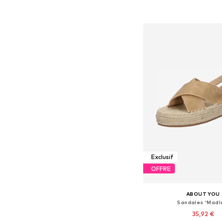
Ajouter au pa
Exclusif
OFFRE
ABOUT YOU
Sandales 'Madl
35,92 €