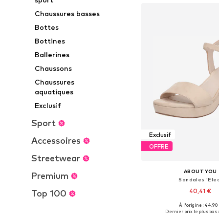
Chaussures basses
Bottes
Bottines
Ballerines
Chaussons
Chaussures
aquatiques
Exclusif
Sport
Exclusif
Accessoires
OFFRE
Streetwear
ABOUT YOU
Premium
Sandales 'Ele
40,41 €
Top 100
À l'origine : 44,90
Tailles disponibles: 36, 37, 
Dernier prix le plus bas :