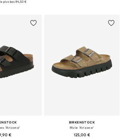
e plus bas :
94,50 €
r au panier
Ajouter au panier
KENSTOCK
BIRKENSTOCK
es 'Arizona'
Mule 'Arizona'
9,90 €
125,00 €