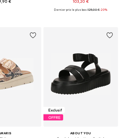
9,90 €
103,20 €
Dernier prix le plus bas :
129,00 €
-20%
 plusieurs tailles
Tailles disponibles: 36, 37, 38, 39, 40, 41
r au panier
Ajouter au panier
Exclusif
OFFRE
AMARIS
ABOUT YOU