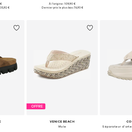
 €
À l'origine : 109,90 €
, 39, 40, 41
Tailles disponibles: 37, 38, 39, 40, 41
Tailles disponib
:
35,92 €
Dernier prix le plus bas :
76,93 €
nier
Ajouter au panier
Ajoute
OFFRE
K
VENICE BEACH
CO
Mule