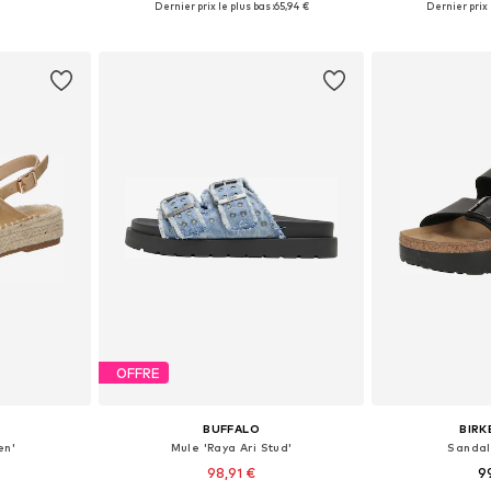
Dernier prix le plus bas :
65,94 €
Dernier prix l
nier
Ajouter au panier
Ajoute
OFFRE
BUFFALO
BIR
en'
Mule 'Raya Ari Stud'
Sandal
98,91 €
9