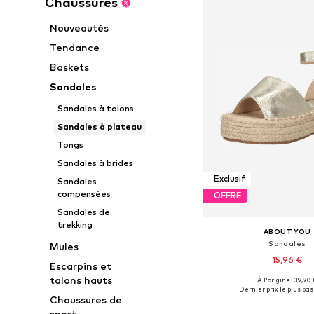
Chaussures
Nouveautés
Tendance
Baskets
Sandales
Sandales à talons
Sandales à plateau
Tongs
Sandales à brides
Exclusif
Sandales
compensées
OFFRE
Sandales de
trekking
ABOUT YOU
Sandales
Mules
15,96 €
Escarpins et
talons hauts
À l'origine : 39,90
Tailles disponibles: 38, 
Dernier prix le plus bas 
Chaussures de
Ajouter au pa
sport