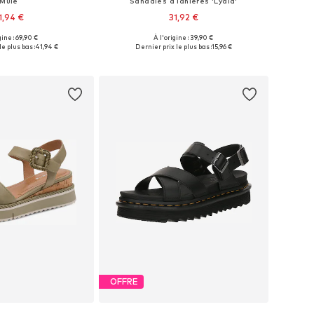
Mule
Sandales à lanières 'Lydia'
1,94 €
31,92 €
+
1
gine : 69,90 €
À l'origine : 39,90 €
s: 36, 37, 38, 39, 40, 41
Tailles disponibles: 40
le plus bas :
41,94 €
Dernier prix le plus bas :
15,96 €
r au panier
Ajouter au panier
OFFRE