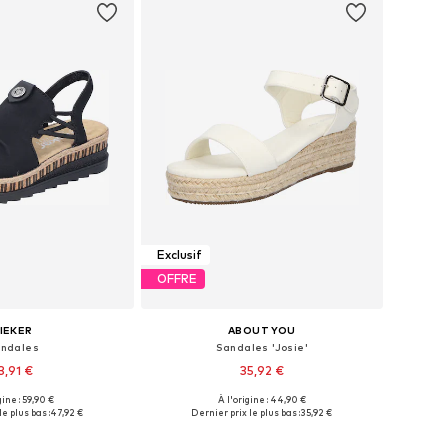
Exclusif
OFFRE
IEKER
ABOUT YOU
ndales
Sandales 'Josie'
3,91 €
35,92 €
gine : 59,90 €
À l'origine : 44,90 €
Tailles disponibles: 38 x Slim, 39 x Slim, 40 x Slim, 41 x Slim, 42 x Slim
Tailles disponibles: 40, 41
le plus bas :
47,92 €
Dernier prix le plus bas :
35,92 €
r au panier
Ajouter au panier