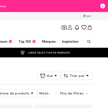
mise
LU
mium
Top 100
Marques
Inspiration
LARGE SÉLECTION DE MARQUES
Vue
Trier par
mme de produits
Matériau
Plus de filtres
Chaussures ajustables