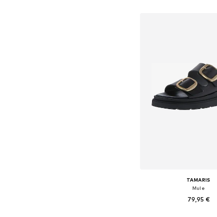
Ajouter au pa
TAMARIS
Mule
79,95 €
+
1
Tailles disponibles: 36, 37