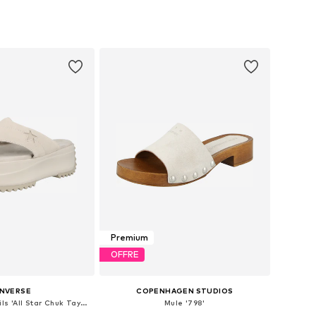
les: 36, 38, 39, 40, 41
Tailles disponibles: 36, 37, 39, 40, 41, 42
r au panier
Ajouter au panier
Premium
OFFRE
NVERSE
COPENHAGEN STUDIOS
Séparateur d'orteils 'All Star Chuk Taylor'
Mule '798'