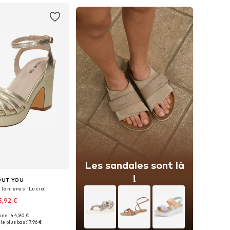
Les sandales sont là
!
OUT YOU
lanières 'Lucia'
5,92 €
gine : 44,90 €
les: 36, 37, 38, 39, 40
le plus bas :
17,96 €