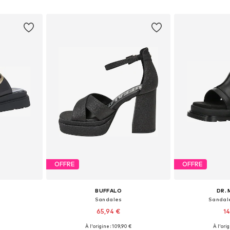
nier
Ajouter au panier
Ajoute
OFFRE
OFFRE
BUFFALO
DR.
Sandales
Sandal
65,94 €
14
À l'origine : 109,90 €
À l'ori
, 38, 39, 40
Tailles disponibles: 37, 38, 39, 40
Disponible en