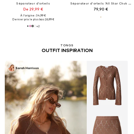
Séparateur d'orteils
Séparateur d'orteils 'All Star Chuk Taylor'
De 29,99 €
79,90 €
À l'origine : 34,99 €
Dernier prix le plus bas :
26,99 €
+
2
TONGS
OUTFIT INSPIRATION
Sarah Harrison