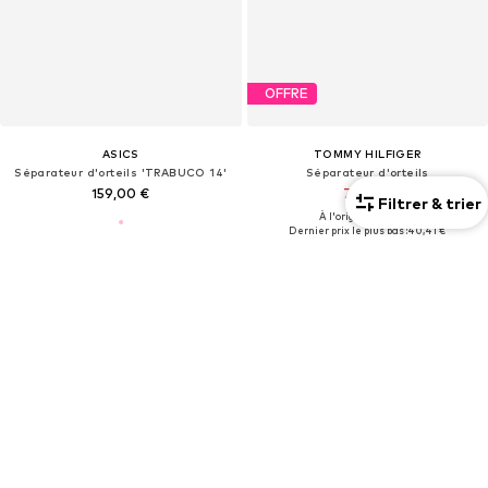
OFFRE
ASICS
TOMMY HILFIGER
Séparateur d'orteils 'TRABUCO 14'
Séparateur d'orteils
159,00 €
71,40 €
Filtrer & trier
À l'origine : 119,00 €
Dernier prix le plus bas :
40,41 €