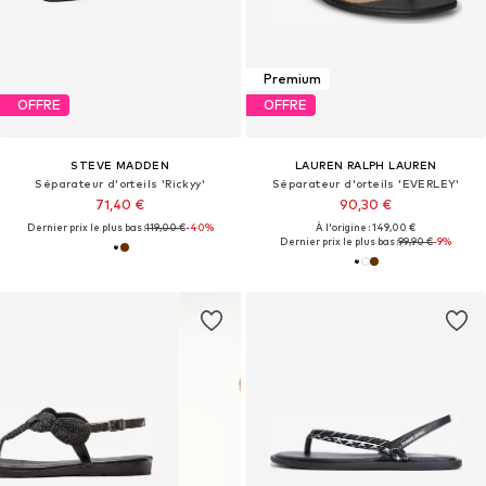
Premium
OFFRE
OFFRE
STEVE MADDEN
LAUREN RALPH LAUREN
Séparateur d'orteils 'Rickyy'
Séparateur d'orteils 'EVERLEY'
71,40 €
90,30 €
Dernier prix le plus bas :
119,00 €
-40%
À l'origine : 149,00 €
Dernier prix le plus bas :
99,90 €
-9%