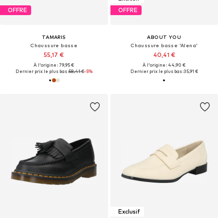
OFFRE
OFFRE
TAMARIS
ABOUT YOU
Chaussure basse
Chaussure basse 'Alena'
55,17 €
40,41 €
À l'origine : 79,95 €
À l'origine : 44,90 €
Dernier prix le plus bas :
58,41 €
-5%
Dernier prix le plus bas :
35,91 €
Exclusif