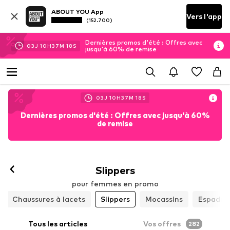
ABOUT YOU App
Vers l'app
(152.700)
Dernières promos d'été : Offres avec
03
J
10
H
37
M
15
S
jusqu'à 60% de remise
03
J
10
H
37
M
15
S
Dernières promos d'été : Offres avec jusqu'à 60%
de remise
Slippers
pour femmes en promo
Chaussures à lacets
Slippers
Mocassins
Espadril
Tous les articles
Vos offres
282