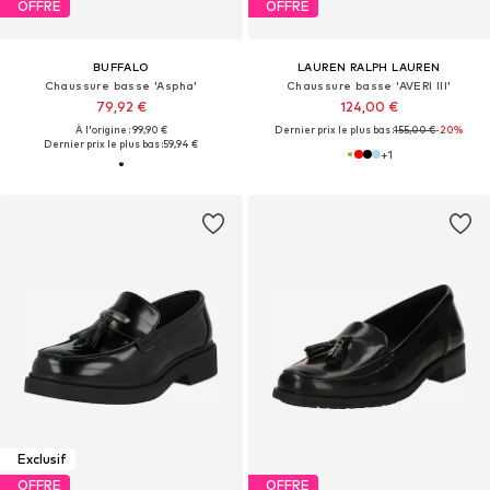
OFFRE
OFFRE
BUFFALO
LAUREN RALPH LAUREN
Chaussure basse 'Aspha'
Chaussure basse 'AVERI III'
79,92 €
124,00 €
À l'origine : 99,90 €
Dernier prix le plus bas :
155,00 €
-20%
Dernier prix le plus bas :
59,94 €
+
1
Exclusif
OFFRE
OFFRE