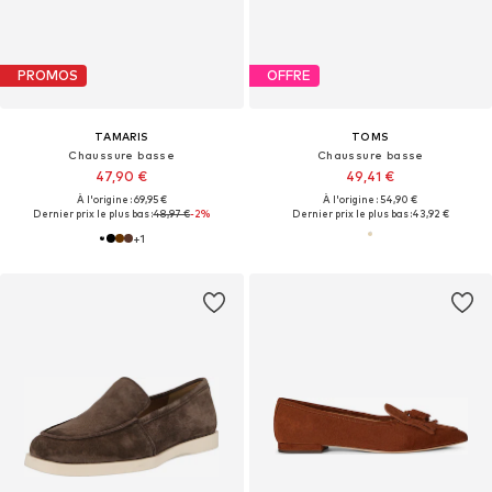
PROMOS
OFFRE
TAMARIS
TOMS
Chaussure basse
Chaussure basse
47,90 €
49,41 €
À l'origine : 69,95 €
À l'origine : 54,90 €
Dernier prix le plus bas :
48,97 €
-2%
Dernier prix le plus bas :
43,92 €
+
1