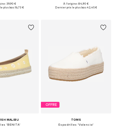
gine : 39,90 €
À l'origine : 84,90 €
s: 36, 37, 38, 39, 40, 41
Disponible en plusieurs tailles
le plus bas :
16,73 €
Dernier prix le plus bas :
42,45 €
r au panier
Ajouter au panier
OFFRE
ISH MALIBU
TOMS
lles 'BENITA'
Espadrilles 'Valencia'