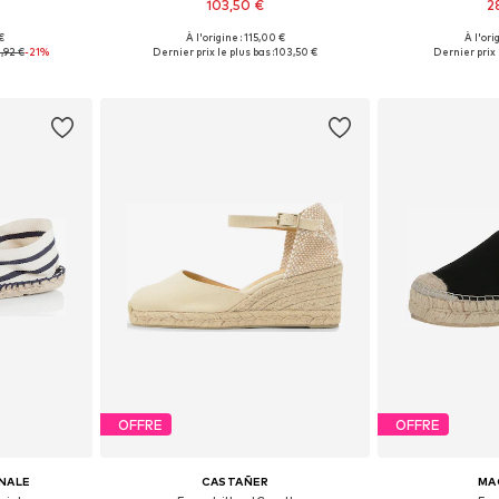
103,50 €
2
€
À l'origine : 115,00 €
À l'ori
38, 39, 40, 41
Tailles disponibles: 36, 37, 38, 39, 40, 41
Tailles disponible
,92 €
-21%
Dernier prix le plus bas :
103,50 €
Dernier prix 
nier
Ajouter au panier
Ajoute
OFFRE
OFFRE
INALE
CASTAÑER
MA