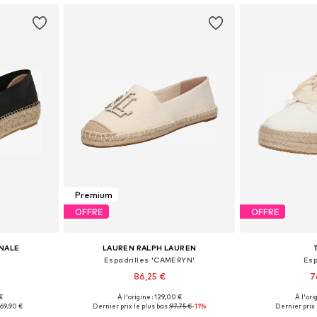
Premium
OFFRE
OFFRE
INALE
LAUREN RALPH LAUREN
Espadrilles 'CAMERYN'
Esp
86,25 €
7
€
À l'origine : 129,00 €
À l'ori
 tailles
Disponible en plusieurs tailles
Disponible en
:
69,90 €
Dernier prix le plus bas :
97,75 €
-11%
Dernier prix l