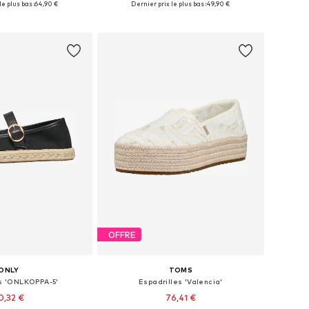
e plus bas :
64,90 €
Dernier prix le plus bas :
49,90 €
r au panier
Ajouter au panier
OFFRE
ONLY
TOMS
es 'ONLKOPPA-5'
Espadrilles 'Valencia'
0,32 €
76,41 €