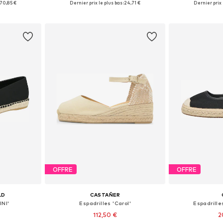
70,85 €
Dernier prix le plus bas :
24,71 €
Dernier prix l
nier
Ajouter au panier
Ajoute
OFFRE
OFFRE
LD
CASTAÑER
INI'
Espadrilles 'Carol'
Espadrill
112,50 €
2