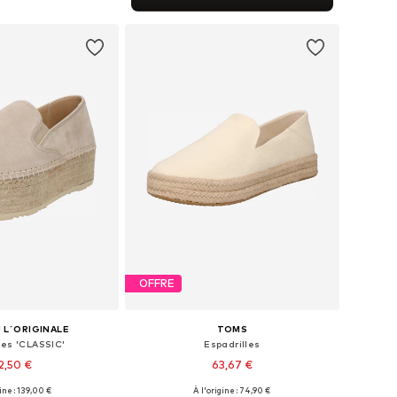
r au panier
OFFRE
 L´ORIGINALE
TOMS
les 'CLASSIC'
Espadrilles
12,50 €
63,67 €
gine : 139,00 €
À l'origine : 74,90 €
les: 38, 39, 40, 41, 42
Disponible en plusieurs tailles