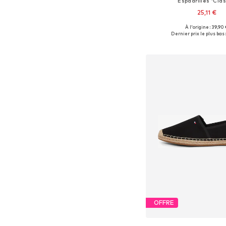
Espadrilles 'Clas
25,11 €
+
9
À l'origine : 39,90
Disponible en plusieurs
Dernier prix le plus bas :
Ajouter au pa
OFFRE