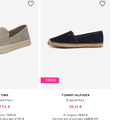
OFFRE
TOMS
TOMMY HILFIGER
adrilles
Espadrilles
7,94 €
38,32 €
gine : 79,90 €
À l'origine : 59,90 €
 plusieurs tailles
Tailles disponibles: 36, 37, 38, 39, 40
e plus bas :
47,94 €
Dernier prix le plus bas :
41,93 €
-8%
r au panier
Ajouter au panier