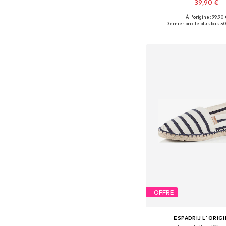
39,90 €
À l'origine : 99,90 
Tailles disponibles: 36, 37, 
Dernier prix le plus bas :
50
Ajouter au pa
OFFRE
ESPADRIJ L´ORIG