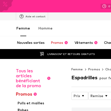
0
Aide et contact
Femme
Homme
Nouvelles sorties
Promos
Vêtements
Cha
LIVRAISON* ET RETOURS GRATUITS
Femme
Promos
Cha
Tous les
articles
Espadrilles
pour 
bénéficiant
de la promo
Promos
Prix
Remise
Pulls et mailles
Robes