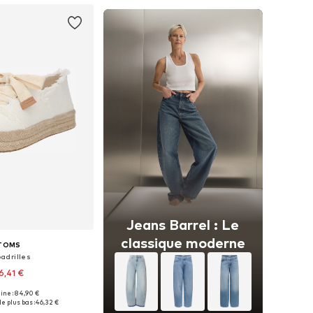
Jeans Barrel : Le
classique moderne
TOMS
adrilles
6,41 €
gine : 84,90 €
 plusieurs tailles
e plus bas :
46,32 €