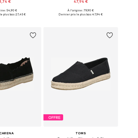
8,74 €
47,94 €
gine : 54,90 €
À l'origine : 79,90 €
s: 36, 37, 38, 39, 40, 41
Disponible en plusieurs tailles
le plus bas :
27,45 €
Dernier prix le plus bas :
47,94 €
r au panier
Ajouter au panier
OFFRE
CARENA
TOMS