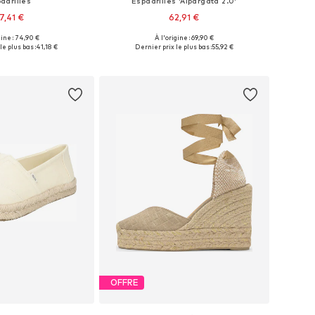
adrilles
Espadrilles 'Alpargata 2.0'
7,41 €
62,91 €
gine : 74,90 €
À l'origine : 69,90 €
onibles: 37, 38, 39
Disponible en plusieurs tailles
le plus bas :
41,18 €
Dernier prix le plus bas :
55,92 €
r au panier
Ajouter au panier
OFFRE