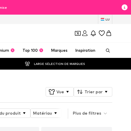
mise
LU
mium
Top 100
Marques
Inspiration
LARGE SÉLECTION DE MARQUES
Vue
Trier par
du produit
Matériau
Chaussures ajustables
Plus de filtres
Hau