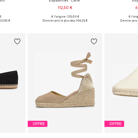
sic'
Espadrilles 'Carol'
Esp
112,50 €
6
 €
À l'origine : 125,00 €
À l'ori
 tailles
Tailles disponibles: 37, 38, 39, 40
Tailles disp
23,92 €
Dernier prix le plus bas :
106,25 €
Dernier prix 
nier
Ajouter au panier
Ajoute
OFFRE
OFFRE