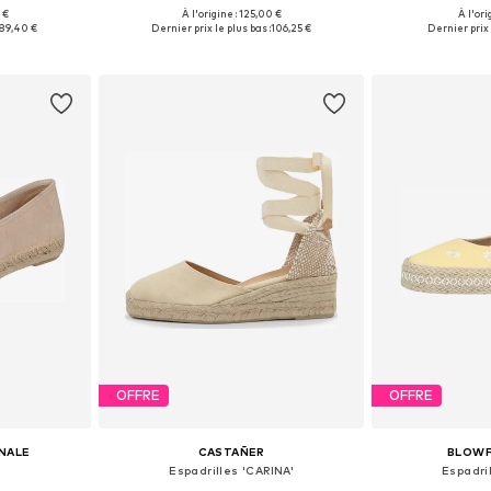
 €
À l'origine : 125,00 €
À l'ori
38, 39, 40, 41
Tailles disponibles: 36, 37, 38, 39, 40
Tailles disponible
89,40 €
Dernier prix le plus bas :
106,25 €
Dernier prix 
nier
Ajouter au panier
Ajoute
OFFRE
OFFRE
INALE
CASTAÑER
BLOWF
Espadrilles 'CARINA'
Espadri