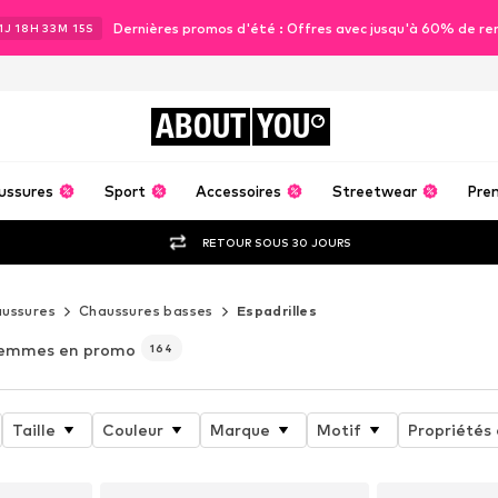
Dernières promos d'été : Offres avec jusqu'à 60% de re
1
J
18
H
33
M
14
S
ABOUT
YOU
ussures
Sport
Accessoires
Streetwear
Pre
RETOUR SOUS 30 JOURS
ussures
Chaussures basses
Espadrilles
femmes en promo
164
Taille
Couleur
Marque
Motif
Propriétés 