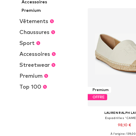
Ajouter au pa
Accessoires
Premium
Vêtements
Chaussures
Sport
Accessoires
Streetwear
Premium
Top 100
Premium
OFFRE
LAUREN RALPH L
Espadrilles 'CAM
98,10 €
À l'origine : 139,00
Tailles disponibles: 35, 37, 