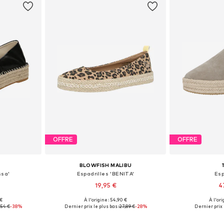
OFFRE
OFFRE
BLOWFISH MALIBU
ssa'
Espadrilles 'BENITA'
Esp
19,95 €
4
 €
À l'origine : 54,90 €
À l'ori
, 39, 40
Tailles disponibles: 36, 38, 39, 40, 41
Disponible en
,54 €
-38%
Dernier prix le plus bas :
27,89 €
-28%
Dernier prix l
nier
Ajouter au panier
Ajoute