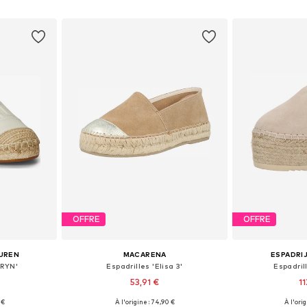
nier
Ajouter au panier
Ajoute
OFFRE
OFFRE
AUREN
MACARENA
ESPADRIJ
ERYN'
Espadrilles 'Elisa 3'
Espadril
53,91 €
1
 €
À l'origine : 74,90 €
À l'ori
38, 39, 40, 41
Tailles disponibles: 37, 38, 39, 40, 41
Tailles disponib