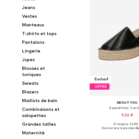
Jeans
Vestes
Manteaux
T-shirts et tops
Pantalons
Lingerie
Jupes
Blouses et
tuniques
Exclusif
Sweats
OFFRE
Blazers
Maillots de bain
ABOUT YOU
Espadrilles 'Lari
Combinaisons et
9,56 €
salopettes
Grandes tailles
À l'origine : 34,90
Tailles disponibles: 37
Dernier prix le plus bas :
15
Maternité
Ajouter au pa