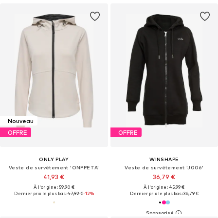
Nouveau
OFFRE
OFFRE
ONLY PLAY
WINSHAPE
Veste de survêtement 'ONPPETA'
Veste de survêtement 'J006'
41,93 €
36,79 €
À l'origine : 59,90 €
À l'origine : 45,99 €
Dernier prix le plus bas :
47,92 €
-12%
Dernier prix le plus bas :
36,79 €