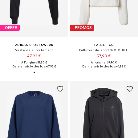
OFFRE
PROMOS
ADIDAS SPORTSWEAR
FABLETICS
Veste de survêtement
Pull-over de sport 'NO CHILL'
47,92 €
57,90 €
À l'origine : 59,90 €
À l'origine : 69,90 €
Dernier prix le plus bas :
47,92 €
Dernier prix le plus bas :
41,93 €