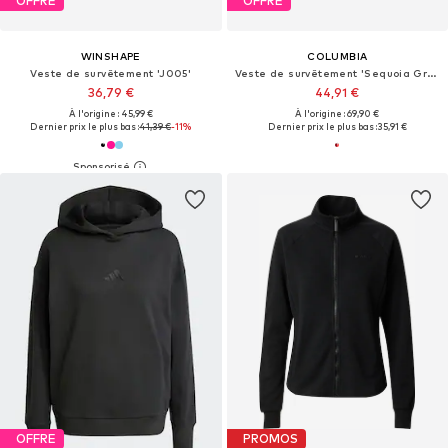
OFFRE
OFFRE
WINSHAPE
COLUMBIA
Veste de survêtement 'J005'
Veste de survêtement 'Sequoia Grove'
36,79 €
44,91 €
À l'origine : 45,99 €
À l'origine : 69,90 €
Dernier prix le plus bas :
41,39 €
-11%
Dernier prix le plus bas :
35,91 €
OFFRE
PROMOS