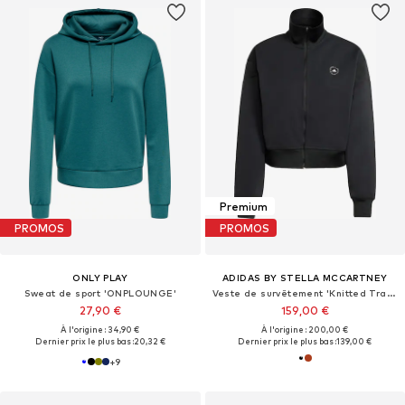
Premium
PROMOS
PROMOS
ONLY PLAY
ADIDAS BY STELLA MCCARTNEY
Sweat de sport 'ONPLOUNGE'
Veste de survêtement 'Knitted Track'
27,90 €
159,00 €
À l'origine : 34,90 €
À l'origine : 200,00 €
Dernier prix le plus bas :
20,32 €
Dernier prix le plus bas :
139,00 €
+
9