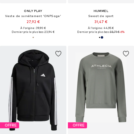
ONLY PLAY
HUMMEL
Veste de survêtement 'ONPSage'
Sweat de sport
27,92 €
31,47 €
À l'origine : 39,90 €
À l'origine : 44,95 €
Dernier prix le plus bas :
23,94 €
Dernier prix le plus bas :
33,71 €
-6%
OFFRE
OFFRE