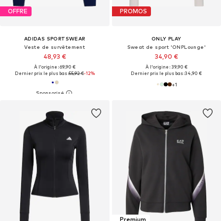
OFFRE
PROMOS
ADIDAS SPORTSWEAR
ONLY PLAY
Veste de survêtement
Sweat de sport 'ONPLounge'
48,93 €
34,90 €
À l'origine : 69,90 €
À l'origine : 39,90 €
Dernier prix le plus bas :
55,92 €
-12%
Dernier prix le plus bas :
34,90 €
+
1
Premium