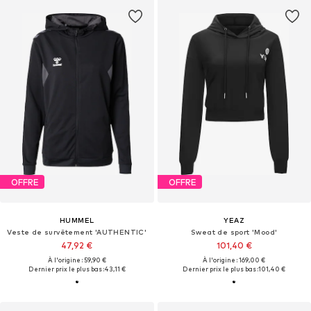
OFFRE
OFFRE
HUMMEL
YEAZ
Veste de survêtement 'AUTHENTIC'
Sweat de sport 'Mood'
47,92 €
101,40 €
À l'origine : 59,90 €
À l'origine : 169,00 €
Dernier prix le plus bas :
43,11 €
Dernier prix le plus bas :
101,40 €