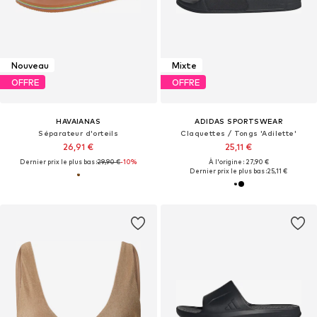
Nouveau
Mixte
OFFRE
OFFRE
HAVAIANAS
ADIDAS SPORTSWEAR
Séparateur d'orteils
Claquettes / Tongs 'Adilette'
26,91 €
25,11 €
Dernier prix le plus bas :
29,90 €
-10%
À l'origine : 27,90 €
Dernier prix le plus bas :
25,11 €