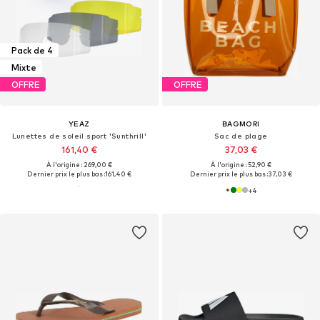
Pack de 4
Mixte
OFFRE
OFFRE
YEAZ
BAGMORI
Lunettes de soleil sport 'Sunthrill'
Sac de plage
161,40 €
37,03 €
À l'origine : 269,00 €
À l'origine : 52,90 €
Dernier prix le plus bas :
161,40 €
Dernier prix le plus bas :
37,03 €
+
4