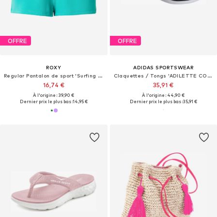
OFFRE
OFFRE
ROXY
ADIDAS SPORTSWEAR
Regular Pantalon de sport 'Surfing By Moonlight'
Claquettes / Tongs 'ADILETTE COMFORT 2.0'
16,74 €
35,91 €
À l'origine : 39,90 €
À l'origine : 44,90 €
Dernier prix le plus bas :
14,95 €
Dernier prix le plus bas :
35,91 €