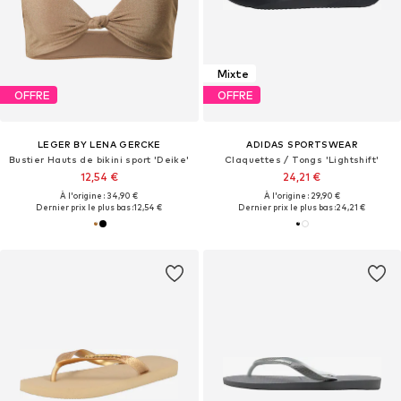
Mixte
OFFRE
OFFRE
LEGER BY LENA GERCKE
ADIDAS SPORTSWEAR
Bustier Hauts de bikini sport 'Deike'
Claquettes / Tongs 'Lightshift'
12,54 €
24,21 €
À l'origine : 34,90 €
À l'origine : 29,90 €
Dernier prix le plus bas :
12,54 €
Dernier prix le plus bas :
24,21 €