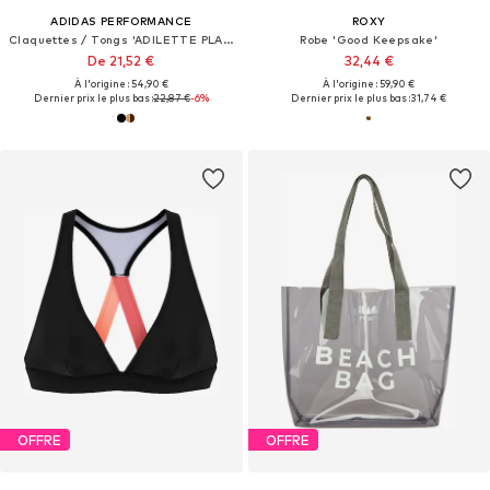
ADIDAS PERFORMANCE
ROXY
Claquettes / Tongs 'ADILETTE PLATFORM'
Robe 'Good Keepsake'
De 21,52 €
32,44 €
À l'origine : 54,90 €
À l'origine : 59,90 €
Dernier prix le plus bas :
22,87 €
-6%
Dernier prix le plus bas :
31,74 €
OFFRE
OFFRE