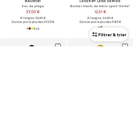
BAGMORI
LEGER BY LENA GERCKE
Sac de plage
Bustier Hauts de bikini sport 'Deike'
37,03 €
12,51 €
À l'origine : 52,90 €
À l'origine : 34,90 €
Dernier prix le plus bas :
37,03 €
Dernier prix le plus bas :
11,83 €
+
4
Filtrer & trier
OFFRE
OFFRE