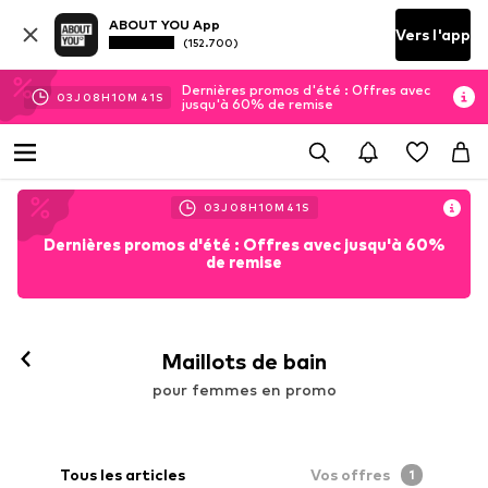
ABOUT YOU App
Vers l'app
(152.700)
Dernières promos d'été : Offres avec
03
J
08
H
10
M
40
S
jusqu'à 60% de remise
03
J
08
H
10
M
40
S
Dernières promos d'été : Offres avec jusqu'à 60%
de remise
Maillots de bain
pour femmes en promo
Tous les articles
Vos offres
1