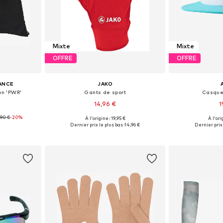
Mixte
Mixte
OFFRE
OFFRE
ANCE
JAKO
on 'PWR'
Gants de sport
Casque
14,96 €
1
,90 €
-20%
À l'origine : 19,95 €
À l'ori
s: NS
Tailles disponibles: XS, S, M, L, XL, XXL
Tailles di
Dernier prix le plus bas :
14,96 €
Dernier prix 
nier
Ajouter au panier
Ajoute