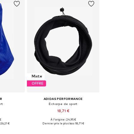
Mixte
OFFRE
UR
ADIDAS PERFORMANCE
rt
Écharpe de sport
18,71 €
 €
À l'origine : 24,95 €
One Size
Tailles disponibles: L
:
26,21 €
Dernier prix le plus bas :
18,71 €
nier
Ajouter au panier