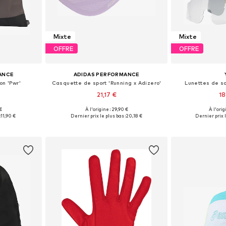
Mixte
Mixte
OFFRE
OFFRE
ANCE
ADIDAS PERFORMANCE
on 'Pwr'
Casquette de sport 'Running x Adizero'
Lunettes de sol
21,17 €
18
 €
À l'origine : 29,90 €
À l'orig
s: NS
Tailles disponibles: 58-59
Tailles disp
:
11,90 €
Dernier prix le plus bas :
20,18 €
Dernier prix l
nier
Ajouter au panier
Ajoute