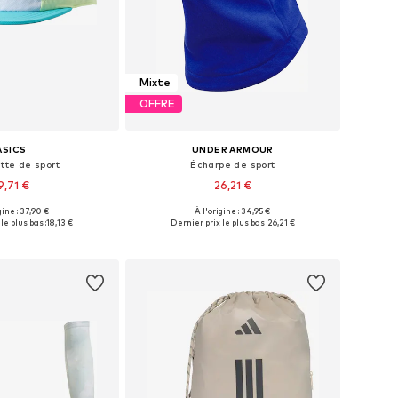
Mixte
OFFRE
ASICS
UNDER ARMOUR
tte de sport
Écharpe de sport
9,71 €
26,21 €
gine : 37,90 €
À l'origine : 34,95 €
sponibles: 58-59
Tailles disponibles: One Size
le plus bas :
18,13 €
Dernier prix le plus bas :
26,21 €
r au panier
Ajouter au panier