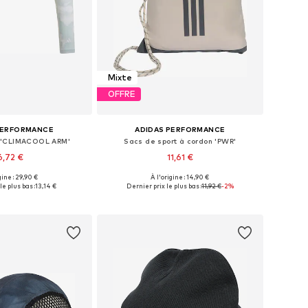
Mixte
OFFRE
PERFORMANCE
ADIDAS PERFORMANCE
 'CLIMACOOL ARM'
Sacs de sport à cordon 'PWR'
6,72 €
11,61 €
gine : 29,90 €
À l'origine : 14,90 €
disponibles: S
Tailles disponibles: NS
le plus bas :
13,14 €
Dernier prix le plus bas :
11,92 €
-2%
r au panier
Ajouter au panier