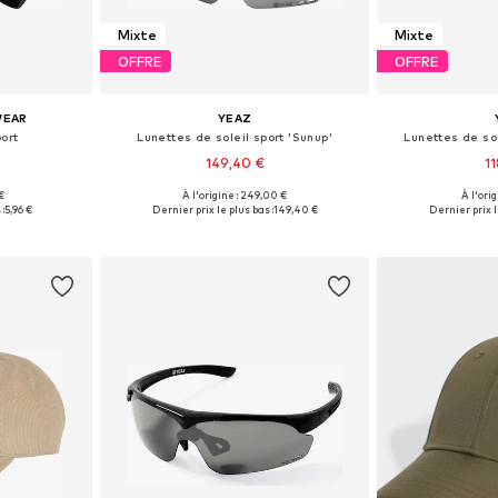
Mixte
Mixte
OFFRE
OFFRE
WEAR
YEAZ
ort
Lunettes de soleil sport 'Sunup'
Lunettes de sol
149,40 €
1
 €
À l'origine : 249,00 €
À l'ori
 58-59
Tailles disponibles: One Size
Tailles disp
:
5,96 €
Dernier prix le plus bas :
149,40 €
Dernier prix l
nier
Ajouter au panier
Ajoute