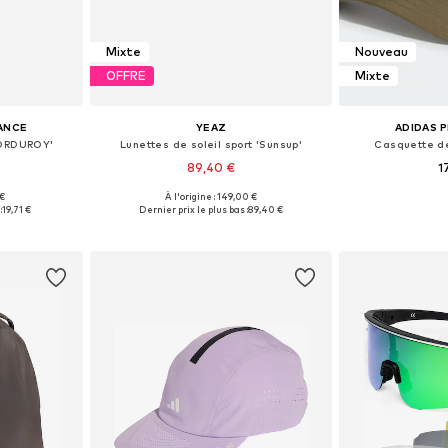
Mixte
Nouveau
OFFRE
Mixte
ANCE
YEAZ
ADIDAS 
CORDUROY'
Lunettes de soleil sport 'Sunsup'
Casquette de
89,40 €
1
 €
À l'origine : 149,00 €
 56-58
Tailles disponibles: One Size
Tailles di
:
19,71 €
Dernier prix le plus bas :
89,40 €
nier
Ajouter au panier
Ajoute