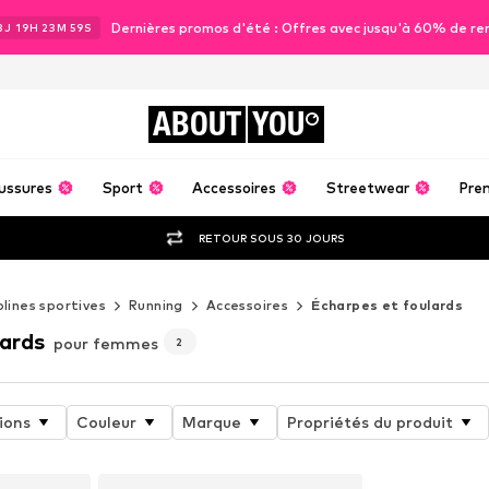
Dernières promos d'été : Offres avec jusqu'à 60% de re
3
J
19
H
23
M
57
S
ABOUT
YOU
ussures
Sport
Accessoires
Streetwear
Pre
RETOUR SOUS 30 JOURS
plines sportives
Running
Accessoires
Écharpes et foulards
lards
pour femmes
2
ions
Couleur
Marque
Propriétés du produit