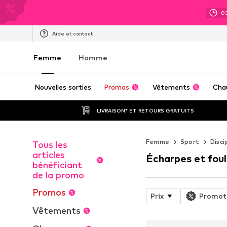
0
Aide et contact
Femme
Homme
Nouvelles sorties
Promos
Vêtements
Cha
LIVRAISON* ET RETOURS GRATUITS
Femme
Sport
Disci
Tous les
articles
Écharpes et fou
bénéficiant
de la promo
Promos
Prix
Promot
Vêtements