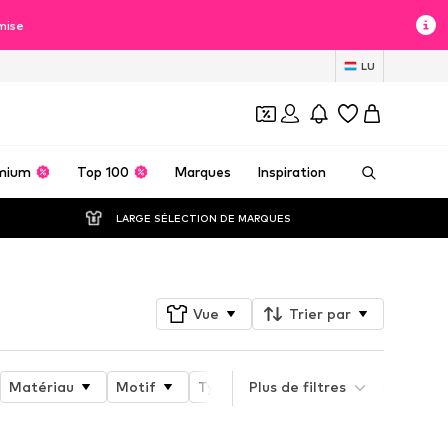
mise
LU
mium
Top 100
Marques
Inspiration
LARGE SÉLECTION DE MARQUES
Vue
Trier par
Matériau
Motif
Type de sport
Plus de filtres
Fonctions