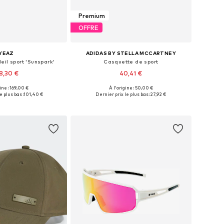
Premium
OFFRE
YEAZ
ADIDAS BY STELLA MCCARTNEY
eil sport 'Sunspark'
Casquette de sport
18,30 €
40,41 €
gine : 169,00 €
À l'origine : 50,00 €
onibles: One Size
Tailles disponibles: 56-57
e plus bas :
101,40 €
Dernier prix le plus bas :
27,92 €
r au panier
Ajouter au panier