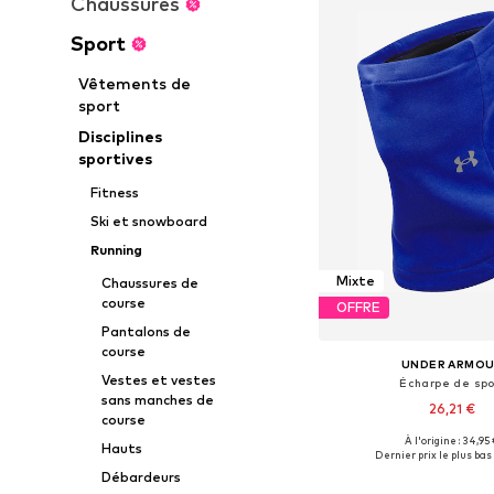
Chaussures
Sport
Vêtements de
sport
Disciplines
sportives
Fitness
Ski et snowboard
Running
Mixte
Chaussures de
course
OFFRE
Pantalons de
course
UNDER ARMO
Vestes et vestes
Écharpe de spo
sans manches de
26,21 €
course
À l'origine : 34,95
Hauts
Tailles disponibles: 
Dernier prix le plus bas 
Ajouter au pa
Débardeurs