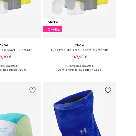
Mixte
OFFRE
YEAZ
YEAZ
eil sport 'Sunthrill'
Lunettes de soleil sport 'Sunthrill'
8,30 €
147,95 €
ine : 269,00 €
À l'origine : 269,00 €
onibles: One Size
Tailles disponibles: One Size
e plus bas :
161,40 €
Dernier prix le plus bas :
147,95 €
r au panier
Ajouter au panier