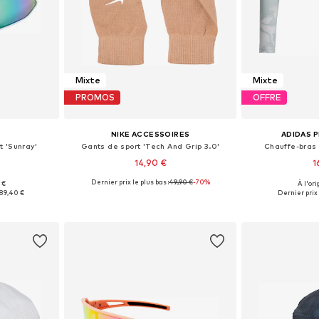
Mixte
Mixte
PROMOS
OFFRE
NIKE ACCESSOIRES
ADIDAS 
t 'Sunray'
Gants de sport 'Tech And Grip 3.0'
Chauffe-bras
14,90 €
1
Dernier prix le plus bas :
49,90 €
-70%
 €
À l'ori
One Size
Tailles disponibles: S, M, L
Tailles 
89,40 €
Dernier prix 
nier
Ajouter au panier
Ajoute