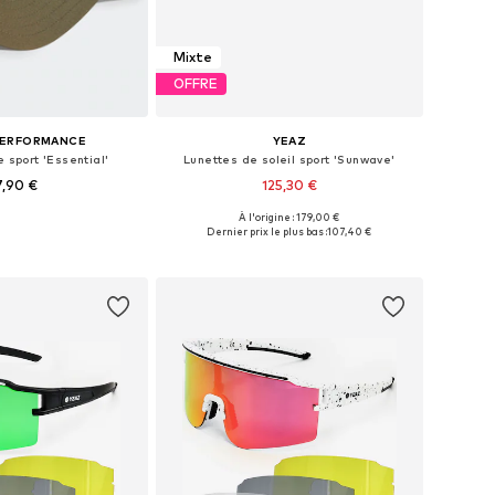
Mixte
OFFRE
PERFORMANCE
YEAZ
 sport 'Essential'
Lunettes de soleil sport 'Sunwave'
7,90 €
125,30 €
+
2
À l'origine : 179,00 €
sponibles: 55-60
Tailles disponibles: One Size
Dernier prix le plus bas :
107,40 €
r au panier
Ajouter au panier