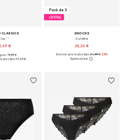
Pack de 3
OFFRE
 CLASSICS
SNOCKS
lip ' '
Culotte
0,49 €
26,24 €
Dernier prix le plus bas :
34,99 €
-25%
gine : 19,99 €
ponibles: S, M, L
Tailles disponibles: S, M, L
le plus bas :
10,49 €
r au panier
Ajouter au panier