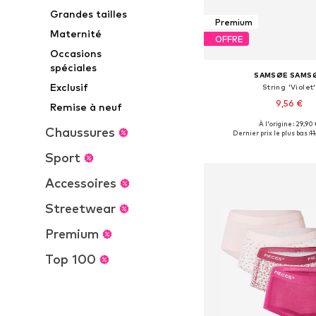
Grandes tailles
Premium
Maternité
OFFRE
Occasions
spéciales
SAMSØE SAMS
Exclusif
String 'Violet'
9,56 €
Remise à neuf
À l'origine : 29,90
Tailles disponibles: XS
Chaussures
Dernier prix le plus bas :
11
Ajouter au pa
Sport
Accessoires
Streetwear
Premium
Top 100