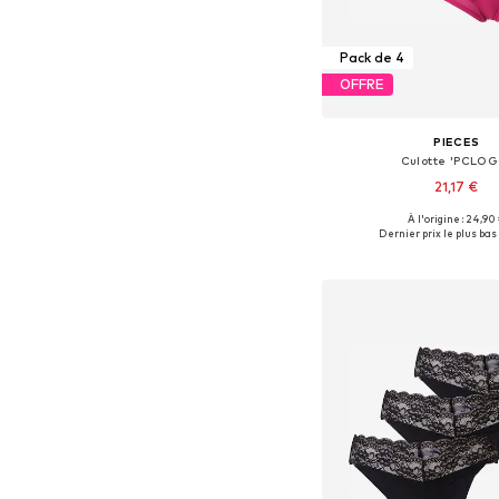
Pack de 4
OFFRE
PIECES
Culotte 'PCLOG
21,17 €
À l'origine : 24,90
Tailles disponibles: XS, S, 
Dernier prix le plus bas 
Ajouter au pa