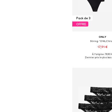
Pack de 3
OFFRE
ONLY
String 'ONLChlo
17,91 €
À l'origine : 19,90 
Tailles disponibles: XS, 
Dernier prix le plus bas 
Ajouter au pa