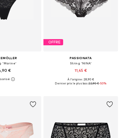
OFFRE
KEMÖLLER
PASSIONATA
g 'Marine'
String 'NINA'
4,90 €
11,45 €
À l'origine : 28,90 €
nibles: S, M, L, XL
Tailles disponibles: S-M
Dernier prix le plus bas :
22,90 €
-50%
r au panier
Ajouter au panier