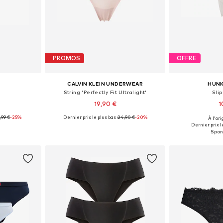
PROMOS
OFFRE
CALVIN KLEIN UNDERWEAR
HUN
String 'Perfectly Fit Ultralight'
Slip
19,90 €
1
,99 €
-25%
Dernier prix le plus bas :
24,90 €
-20%
À l'ori
S, M, L, XL
Tailles disponibles: XS, S, M, L, XL
Tailles dispo
Dernier prix le
nier
Ajouter au panier
Ajoute