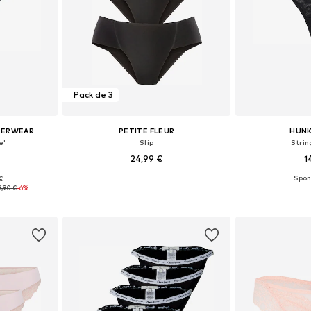
Pack de 3
DERWEAR
PETITE FLEUR
HUN
e'
Slip
Strin
24,99 €
1
 €
S, M, L, XL
Tailles disponibles: XS-S, L, XL
Tailles dispo
9,90 €
-6%
nier
Ajouter au panier
Ajoute