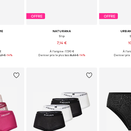
OFFRE
OFFRE
ØE
NATURANA
URBAN
Slip
S
7,14 €
1
 €
À l'origine : 17,90 €
À l'ori
, S, M, L
Disponible en plusieurs tailles
Tailles dis
,21 €
-14%
Dernier prix le plus bas :
8,33 €
-14%
Dernier prix 
nier
Ajouter au panier
Ajoute