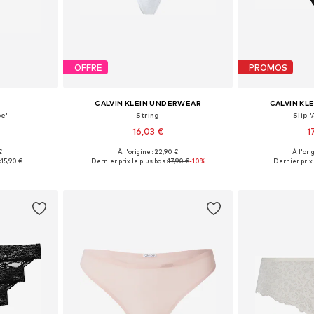
OFFRE
PROMOS
CALVIN KLEIN UNDERWEAR
CALVIN KL
e'
String
Slip 
16,03 €
1
€
À l'origine : 22,90 €
À l'ori
S, M, L, XL
Tailles disponibles: XS, S, M, L, XL
Tailles dispon
:
15,90 €
Dernier prix le plus bas :
17,90 €
-10%
Dernier prix 
nier
Ajouter au panier
Ajoute