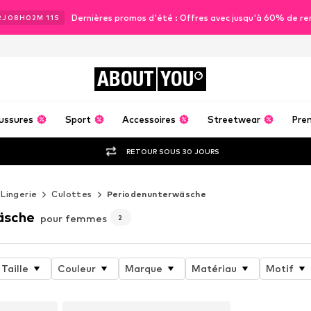
Dernières promos d'été : Offres avec jusqu'à 60% de re
2
J
08
H
02
M
10
S
ABOUT
YOU
ussures
Sport
Accessoires
Streetwear
Pre
RETOUR SOUS 30 JOURS
Lingerie
Culottes
Periodenunterwäsche
äsche
pour femmes
2
Taille
Couleur
Marque
Matériau
Motif