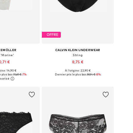
OFFRE
KEMÖLLER
CALVIN KLEIN UNDERWEAR
 'Marine'
String
0,71 €
8,75 €
gine : 14,90 €
À l'origine : 22,90 €
nibles: S, M, L, XL
Tailles disponibles: XS, S, M
 plus bas :
11,61 €
-7%
Dernier prix le plus bas :
9,54 €
-8%
r au panier
Ajouter au panier