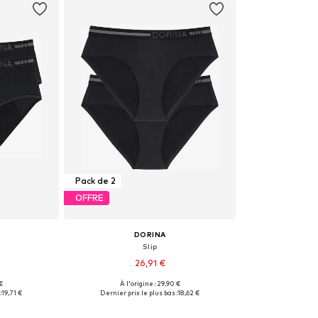
Pack de 2
OFFRE
DORINA
Slip
26,91 €
 €
À l'origine : 29,90 €
 M, L, XXL
Tailles disponibles: XS, L
:
19,71 €
Dernier prix le plus bas :
18,62 €
nier
Ajouter au panier