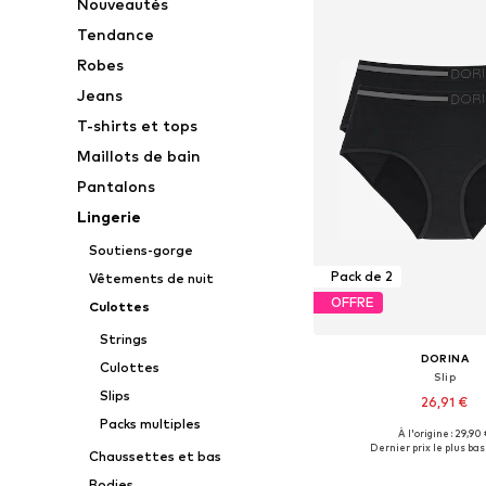
Nouveautés
Tendance
Robes
Jeans
T-shirts et tops
Maillots de bain
Pantalons
Lingerie
Soutiens-gorge
Pack de 2
Vêtements de nuit
OFFRE
Culottes
Strings
DORINA
Culottes
Slip
Slips
26,91 €
Packs multiples
À l'origine : 29,90
Tailles disponibles: XS,
Dernier prix le plus bas 
Chaussettes et bas
Ajouter au pa
Bodies