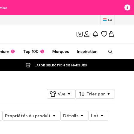
mise
LU
mium
Top 100
Marques
Inspiration
LARGE SÉLECTION DE MARQUES
Vue
Trier par
Propriétés du produit
Détails
Lot