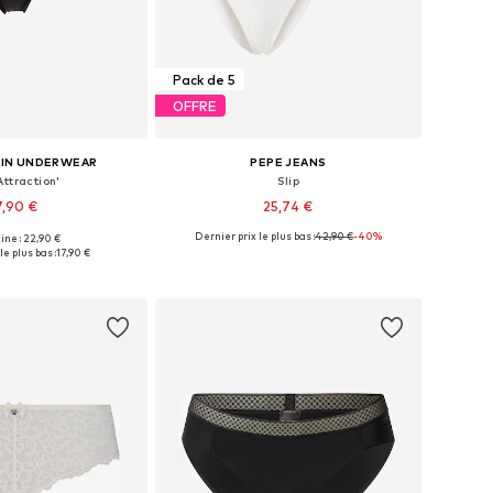
Pack de 5
OFFRE
EIN UNDERWEAR
PEPE JEANS
'Attraction'
Slip
7,90 €
25,74 €
Dernier prix le plus bas :
42,90 €
-40%
gine : 22,90 €
ibles: XS, S, M, XL
Tailles disponibles: XS, S, M, L, XL
le plus bas :
17,90 €
r au panier
Ajouter au panier