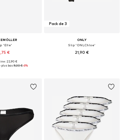
Pack de 3
KEMÖLLER
ONLY
ip 'Elle'
Slip 'ONLChloe'
,75 €
21,90 €
gine : 22,90 €
onibles: XS, S, M
Tailles disponibles: XS, S, M, L, XL
 plus bas :
9,30 €
-6%
r au panier
Ajouter au panier