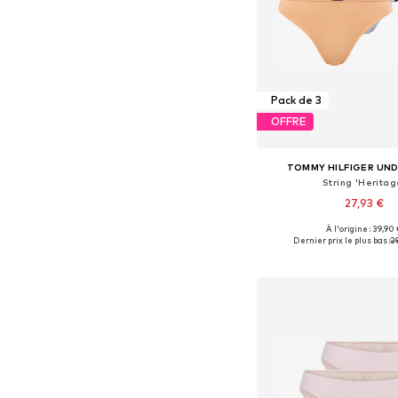
Pack de 3
OFFRE
TOMMY HILFIGER UN
String 'Heritag
27,93 €
À l'origine : 39,90
Tailles disponibles: XS, 
Dernier prix le plus bas :
2
Ajouter au pa