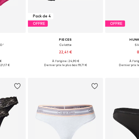
Pack de 4
OFFRE
OFFRE
PIECES
HUN
O'
Culotte
Sl
22,41 €
8
 €
À l'origine : 24,90 €
À l'ori
M, L, XL, XXL
Tailles disponibles: XS, S, M, L, XL
Tailles disp
:
21,17 €
Dernier prix le plus bas :
19,71 €
Dernier prix le
nier
Ajouter au panier
Ajoute