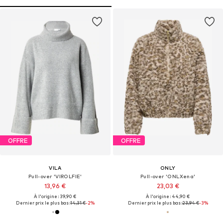
OFFRE
OFFRE
VILA
ONLY
Pull-over 'VIROLFIE'
Pull-over 'ONLXena'
13,96 €
23,03 €
À l'origine : 39,90 €
À l'origine : 44,90 €
Dernier prix le plus bas :
14,31 €
-2%
Dernier prix le plus bas :
23,94 €
-3%