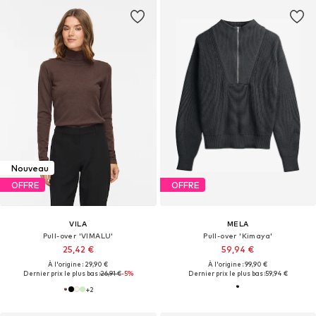
Nouveau
OFFRE
OFFRE
VILA
MELA
Pull-over 'VIMALU'
Pull-over 'Kimaya'
25,42 €
59,94 €
À l'origine : 29,90 €
À l'origine : 99,90 €
Dernier prix le plus bas :
26,91 €
-5%
Dernier prix le plus bas :
59,94 €
+
2