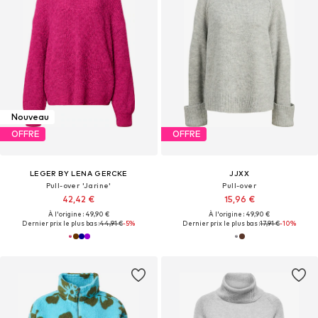
Nouveau
OFFRE
OFFRE
LEGER BY LENA GERCKE
JJXX
Pull-over 'Jarine'
Pull-over
42,42 €
15,96 €
À l'origine : 49,90 €
À l'origine : 49,90 €
Dernier prix le plus bas :
44,91 €
-5%
Dernier prix le plus bas :
17,91 €
-10%