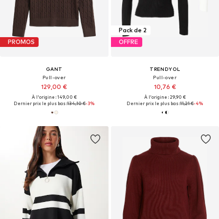
Pack de 2
PROMOS
OFFRE
GANT
TRENDYOL
Pull-over
Pull-over
129,00 €
10,76 €
À l'origine : 149,00 €
À l'origine : 29,90 €
Dernier prix le plus bas :
134,10 €
-3%
Dernier prix le plus bas :
11,21 €
-4%