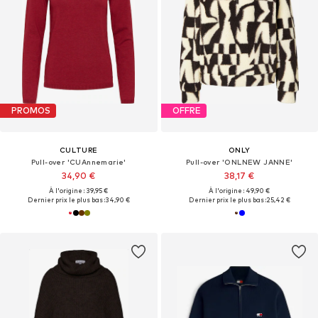
PROMOS
OFFRE
CULTURE
ONLY
Pull-over 'CUAnnemarie'
Pull-over 'ONLNEW JANNE'
34,90 €
38,17 €
À l'origine : 39,95 €
À l'origine : 49,90 €
Dernier prix le plus bas :
34,90 €
Dernier prix le plus bas :
25,42 €