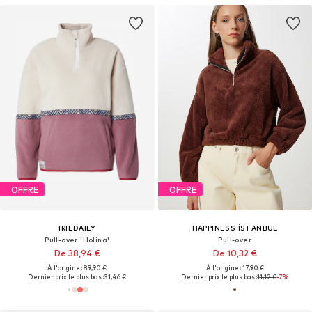
OFFRE
OFFRE
IRIEDAILY
HAPPINESS İSTANBUL
Pull-over 'Holina'
Pull-over
De 38,94 €
De 10,32 €
À l'origine : 89,90 €
À l'origine : 17,90 €
Dernier prix le plus bas :
31,46 €
Dernier prix le plus bas :
11,12 €
-7%