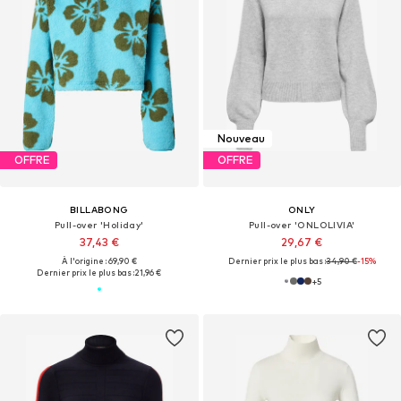
Nouveau
OFFRE
OFFRE
BILLABONG
ONLY
Pull-over 'Holiday'
Pull-over 'ONLOLIVIA'
37,43 €
29,67 €
À l'origine : 69,90 €
Dernier prix le plus bas :
34,90 €
-15%
Dernier prix le plus bas :
21,96 €
+
5