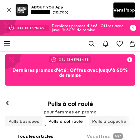
ABOUT YOU App
Vers l'app
(152.700)
Dernières promos d'été : Offres avec
01
J
13
H
59
M
46
S
jusqu'à 60% de remise
01
J
13
H
59
M
46
S
Dernières promos d'été : Offres avec jusqu'à 60%
de remise
Pulls à col roulé
pour femmes en promo
Pulls basiques
Pulls à col roulé
Pulls à capuche
Pu
Tous les articles
Vos offres
491