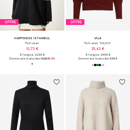
OFFRE
OFFRE
HAPPINESS İSTANBUL
VILA
Pull-over
Pull-over 'VILOU'
12,72 €
25,42 €
À l'origine : 22,90 €
À l'origine : 29,90 €
Dernier prix le plus bas :
13,52 €
-6%
Dernier prix le plus bas :
9,96 €
+
1