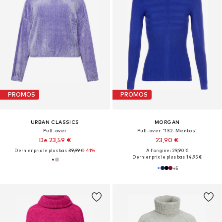
PROMOS
PROMOS
URBAN CLASSICS
MORGAN
Pull-over
Pull-over '132-Mentos'
De 23,59 €
23,90 €
Dernier prix le plus bas :
39,99 €
-41%
À l'origine : 29,90 €
Dernier prix le plus bas :
14,95 €
+
5