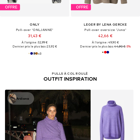
OFFRE
OFFRE
ONLY
LEGER BY LENA GERCKE
Pull-over 'ONLJANNE'
Pull-over oversize 'Juna'
31,43 €
42,66 €
À l'origine : 52,99 €
À l'origine : 49,90 €
Dernier prix le plus bas :
23,92 €
Dernier prix le plus bas :
44,90 €
-5%
+
3
PULLS À COL ROULÉ
OUTFIT INSPIRATION
Ardiana