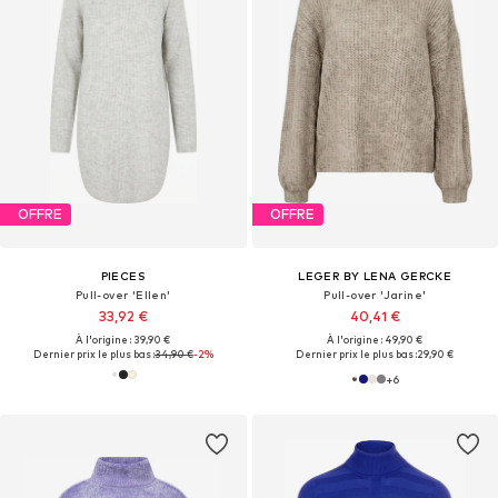
OFFRE
OFFRE
PIECES
LEGER BY LENA GERCKE
Pull-over 'Ellen'
Pull-over 'Jarine'
33,92 €
40,41 €
À l'origine : 39,90 €
À l'origine : 49,90 €
Dernier prix le plus bas :
34,90 €
-2%
Dernier prix le plus bas :
29,90 €
+
6