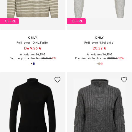
OFFRE
OFFRE
ONLY
ONLY
Pull-over 'ONLTalio'
Pull-over 'Melanie'
De 9,56 €
20,32 €
À l'origine : 34,99 €
À l'origine : 34,99 €
Dernier prix le plus bas :
10,36 €
-7%
Dernier prix le plus bas :
23,90 €
-15%