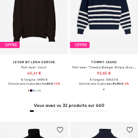
OFFRE
OFFRE
LEGER BY LENA GERCKE
TOMMY JEANS
Pull-over 'Juna'
Pull-over 'Tommy Badge Stripe Quarter-zip'
40,41 €
92,65 €
À l'origine : 49,90 €
À l'origine : 109,00 €
Dernier prix le plus bas :
44,90 €
-10%
Dernier prix le plus bas :
94,90 €
-2%
+
1
Vous avez vu 32 produits sur 660