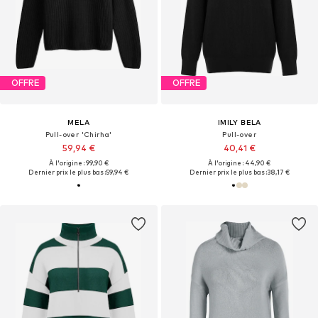
OFFRE
OFFRE
MELA
IMILY BELA
Pull-over 'Chirha'
Pull-over
59,94 €
40,41 €
À l'origine : 99,90 €
À l'origine : 44,90 €
Dernier prix le plus bas :
59,94 €
Dernier prix le plus bas :
38,17 €