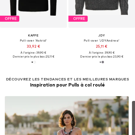
OFFRE
OFFRE
KAFFE
JDY
Pull-over 'Astrid'
Pull-over 'JDYAndrea'
33,92 €
25,11 €
À l'origine : 39,90 €
À l'origine : 39,90 €
Dernier prix le plus bas :
25,11 €
Dernier prix le plus bas :
23,90 €
DÉCOUVREZ LES TENDANCES ET LES MEILLEURES MARQUES
Inspiration pour Pulls à col roulé