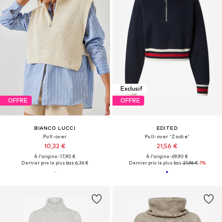
Exclusif
OFFRE
OFFRE
BIANCO LUCCI
EDITED
Pull-over
Pull-over 'Zadie'
10,32 €
21,56 €
À l'origine : 17,90 €
À l'origine : 69,90 €
Dernier prix le plus bas :
6,36 €
Dernier prix le plus bas :
21,96 €
-1%