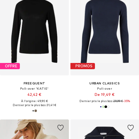
OFFRE
PROMOS
FREEQUENT
URBAN CLASSICS
Pull-over 'KATIE'
Pull-over
42,42 €
De 19,49 €
À l'origine : 49,90 €
Dernier prix le plus bas :
29,99 €
-35%
Dernier prix le plus bas :
31,41 €