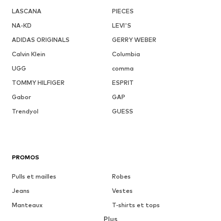
LASCANA
PIECES
NA-KD
LEVI'S
ADIDAS ORIGINALS
GERRY WEBER
Calvin Klein
Columbia
UGG
comma
TOMMY HILFIGER
ESPRIT
Gabor
GAP
Trendyol
GUESS
PROMOS
Pulls et mailles
Robes
Jeans
Vestes
Manteaux
T-shirts et tops
Plus
Pantalons
Lingerie