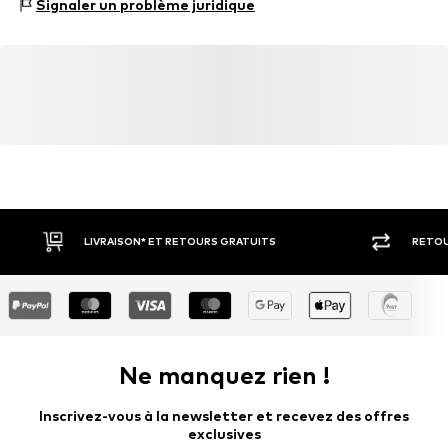
Signaler un problème juridique
72555 Metzingen
Laine
DE
Bonnet
www.hugoboss.com
Numéro d'article.
BSB6466001000001
LIVRAISON* ET RETOURS GRATUITS
RETOU
Ne manquez rien !
Inscrivez-vous à la newsletter et recevez des offres
exclusives