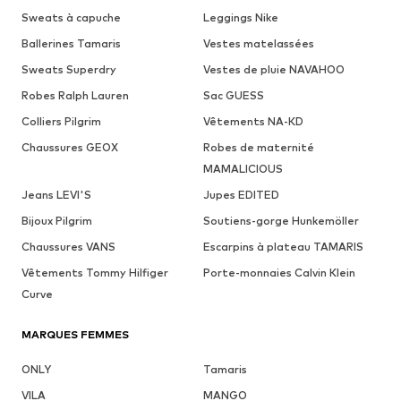
Sweats à capuche
Leggings Nike
Ballerines Tamaris
Vestes matelassées
Sweats Superdry
Vestes de pluie NAVAHOO
Robes Ralph Lauren
Sac GUESS
Colliers Pilgrim
Vêtements NA-KD
Chaussures GEOX
Robes de maternité
MAMALICIOUS
Jeans LEVI'S
Jupes EDITED
Bijoux Pilgrim
Soutiens-gorge Hunkemöller
Chaussures VANS
Escarpins à plateau TAMARIS
Vêtements Tommy Hilfiger
Porte-monnaies Calvin Klein
Curve
MARQUES FEMMES
ONLY
Tamaris
VILA
MANGO