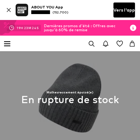
ABOUT YOU App
Vers l'app
(152.700)
Dernières promos d'été : Offres avec
19
H
23
M
23
S
jusqu'à 60% de remise
Malheureusement épuisé(e)
En rupture de stock