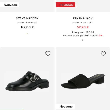
Nouveau
PROMOS
STEVE MADDEN
PANAMA JACK
Mule 'Bethani'
Mule 'Navia B1'
129,00 €
59,90 €
À l'origine : 129,00 €
Dernier prix le plus bas :
62,93 €
-4%
Nouveau