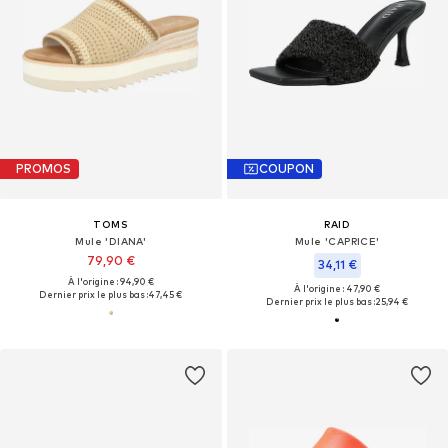
PROMOS
COUPON
TOMS
RAID
Mule 'DIANA'
Mule 'CAPRICE'
79,90 €
34,11 €
À l'origine : 94,90 €
À l'origine : 47,90 €
Dernier prix le plus bas :
47,45 €
Dernier prix le plus bas :
25,94 €