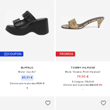
COUPON
PROMOS
BUFFALO
TOMMY HILFIGER
Mule 'Joy Ari'
Mule 'Snake Print Heeled'
79,90 €
89,91 €
À l'origine : 119,00 €
Dernier prix le plus bas :
99,90 €
Dernier prix le plus bas :
85,41 €
-6%