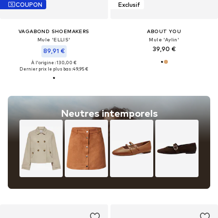
COUPON
Exclusif
VAGABOND SHOEMAKERS
ABOUT YOU
Mule 'ELLIS'
Mule 'Aylin'
39,90 €
89,91 €
À l'origine : 130,00 €
Dernier prix le plus bas :
49,95 €
Neutres intemporels