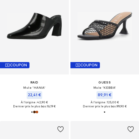
COUPON
COUPON
RAID
GUESS
Mule 'HANIA'
Mule 'KEBBA'
22,41 €
89,91 €
À l'origine : 42,90 €
À l'origine : 125,00 €
Dernier prix le plus bas :
16,19 €
Dernier prix le plus bas :
99,90 €