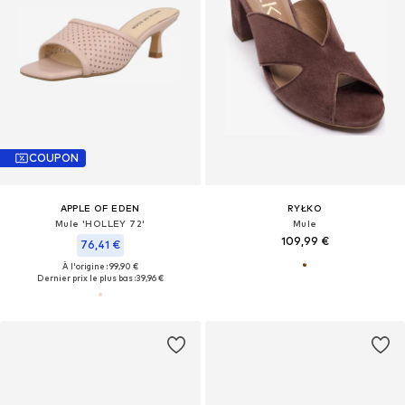
COUPON
APPLE OF EDEN
RYŁKO
Mule 'HOLLEY 72'
Mule
109,99 €
76,41 €
À l'origine : 99,90 €
Dernier prix le plus bas :
39,96 €