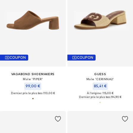
COUPON
COUPON
VAGABOND SHOEMAKERS
GUESS
Mule 'PIPER'
Mule 'CERINNA2'
99,00 €
85,41 €
Dernier prix le plus bas :
110,00 €
À l'origine : 115,00 €
Dernier prix le plus bas :
94,90 €