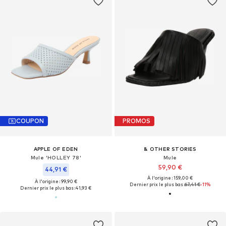
COUPON
PROMOS
APPLE OF EDEN
& OTHER STORIES
Mule 'HOLLEY 78'
Mule
59,90 €
44,91 €
À l'origine : 159,00 €
À l'origine : 99,90 €
Dernier prix le plus bas :
67,41 €
-11%
Dernier prix le plus bas :
41,93 €