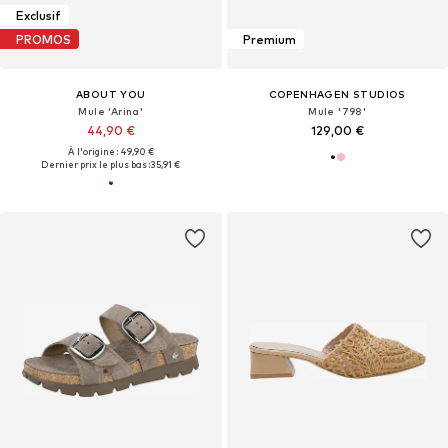
Exclusif
PROMOS
Premium
ABOUT YOU
COPENHAGEN STUDIOS
Mule 'Arina'
Mule '798'
44,90 €
129,00 €
À l'origine : 49,90 €
Dernier prix le plus bas :
35,91 €