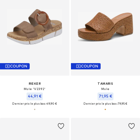
COUPON
COUPON
RIEKER
TAMARIS
Mule 'V2392'
Mule
44,91 €
71,95 €
Dernier prix le plus bas :
49,90 €
Dernier prix le plus bas :
79,95 €