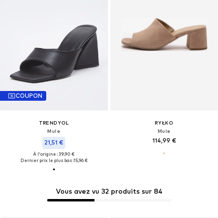
COUPON
TRENDYOL
RYŁKO
Mule
Mule
114,99 €
21,51 €
À l'origine : 39,90 €
Dernier prix le plus bas :
15,96 €
Vous avez vu 32 produits sur 84