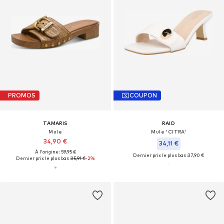
PROMOS
COUPON
TAMARIS
RAID
Mule
Mule 'CITRA'
34,90 €
34,11 €
À l'origine : 59,95 €
Dernier prix le plus bas :
37,90 €
Dernier prix le plus bas :
35,91 €
-2%