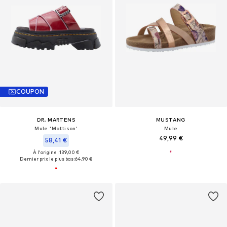
COUPON
DR. MARTENS
MUSTANG
Mule 'Mattison'
Mule
49,99 €
58,41 €
À l'origine : 139,00 €
Dernier prix le plus bas :
64,90 €