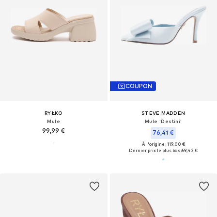
COUPON
RYŁKO
STEVE MADDEN
Mule
Mule 'Destini'
99,99 €
76,41 €
À l'origine : 119,00 €
Dernier prix le plus bas :
59,43 €