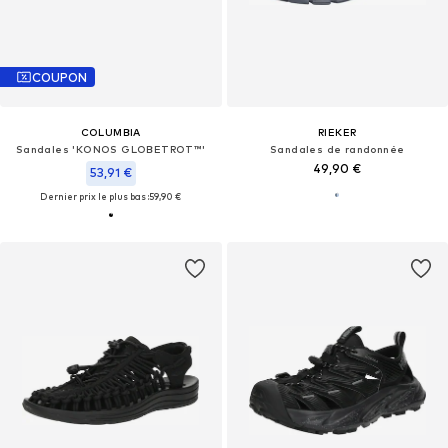
COUPON
COLUMBIA
RIEKER
Sandales 'KONOS GLOBETROT™'
Sandales de randonnée
49,90 €
53,91 €
Dernier prix le plus bas :
59,90 €