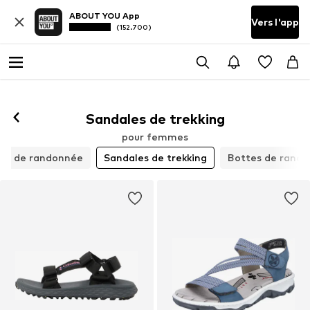
ABOUT YOU App
Vers l'app
(152.700)
Sandales de trekking
pour femmes
es de randonnée
Sandales de trekking
Bottes de rand