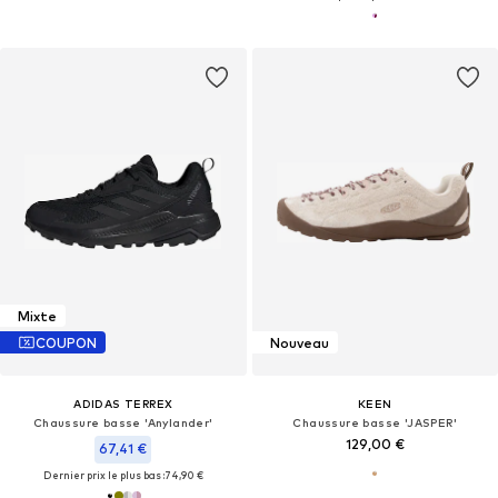
Mixte
COUPON
Nouveau
ADIDAS TERREX
KEEN
Chaussure basse 'Anylander'
Chaussure basse 'JASPER'
129,00 €
67,41 €
Dernier prix le plus bas :
74,90 €