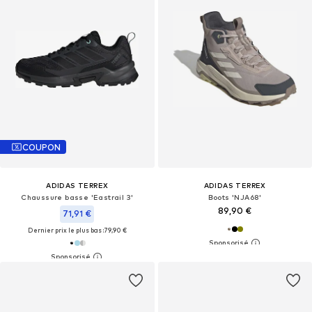
COUPON
ADIDAS TERREX
ADIDAS TERREX
Chaussure basse 'Eastrail 3'
Boots 'NJA68'
89,90 €
71,91 €
Dernier prix le plus bas :
79,90 €