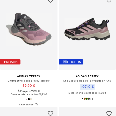
PROMOS
COUPON
ADIDAS TERREX
ADIDAS TERREX
Chaussure basse 'Soulstride'
Chaussure basse 'Skychaser AX5'
89,90 €
107,10 €
À l'origine : 99,90 €
Dernier prix le plus bas :
119,00 €
Dernier prix le plus bas :
69,93 €
+
2