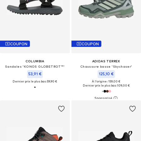
COUPON
COUPON
COLUMBIA
ADIDAS TERREX
Sandales 'KONOS GLOBETROT™'
Chaussure basse 'Skychaser'
53,91 €
125,10 €
Dernier prix le plus bas :
59,90 €
À l'origine : 159,00 €
Dernier prix le plus bas :
109,00 €