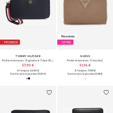
Nouveau
PROMOS
OFFRE
TOMMY HILFIGER
GUESS
Porte-monnaies 'Signature Tape Wrist Strap'
Porte-monnaies 'Cresidia'
57,90 €
51,96 €
À l'origine : 64,90 €
À l'origine : 79,95 €
Dernier prix le plus bas :
57,90 €
Dernier prix le plus bas :
51,96 €