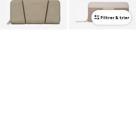
Filtrer & trier
Mixte
PROMOS
PROMOS
LIEBESKIND BERLIN
KAPTEN & SON
Porte-monnaies 'Gigi'
Porte-monnaies 'Bergen Pro'
105,00 €
59,90 €
À l'origine : 119,00 €
À l'origine : 69,90 €
Dernier prix le plus bas :
105,00 €
Dernier prix le plus bas :
62,91 €
-4%