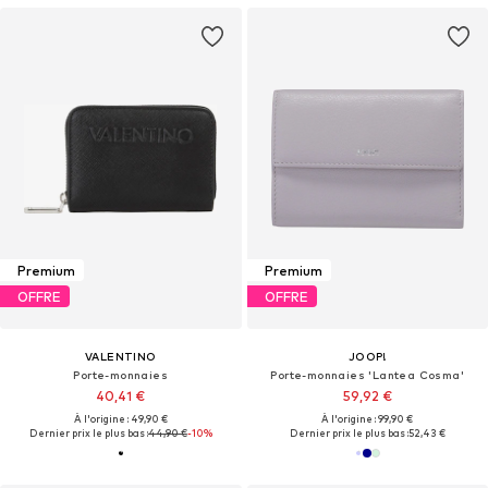
Premium
Premium
OFFRE
OFFRE
VALENTINO
JOOP!
Porte-monnaies
Porte-monnaies 'Lantea Cosma'
40,41 €
59,92 €
À l'origine : 49,90 €
À l'origine : 99,90 €
Dernier prix le plus bas :
44,90 €
-10%
Dernier prix le plus bas :
52,43 €