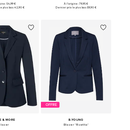
gine : 54,99 €
À l'origine : 79,95 €
es: 42, 44, 46, 48, 50
Tailles disponibles: 42-44, 46-48, 50-52
e plus bas :
42,90 €
Dernier prix le plus bas :
59,90 €
r au panier
Ajouter au panier
OFFRE
E & MORE
B.YOUNG
Blazer
Blazer 'Rizetta'