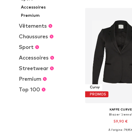
Ajouter au pa
Accessoires
Premium
Vêtements
Chaussures
Sport
Accessoires
Streetwear
Premium
Curvy
Top 100
PROMOS
KAFFE CURV
Blazer 'Jenna
59,90 €
À l'origine : 79,95 
Tailles disponibles: 44, 46-