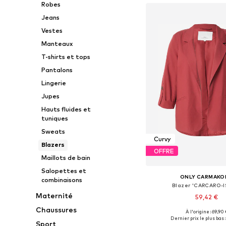
Robes
Jeans
Vestes
Manteaux
T-shirts et tops
Pantalons
Lingerie
Jupes
Hauts fluides et
tuniques
Sweats
Curvy
Blazers
OFFRE
Maillots de bain
Salopettes et
ONLY CARMAKO
combinaisons
Blazer 'CARCARO-I
Maternité
59,42 €
Chaussures
À l'origine : 69,90 
Disponible en plusieurs
Dernier prix le plus bas :
Sport