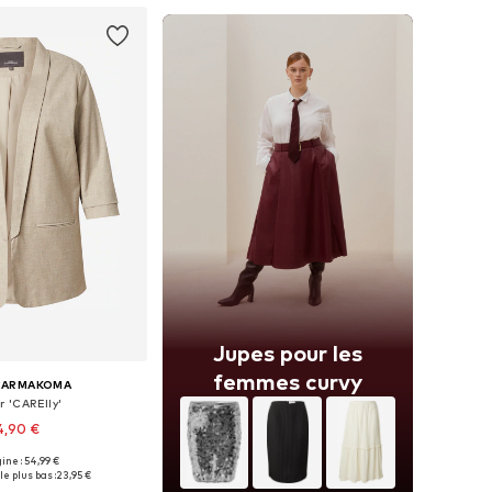
Jupes pour les
femmes curvy
CARMAKOMA
r 'CARElly'
4,90 €
gine : 54,99 €
 plusieurs tailles
le plus bas :
23,95 €