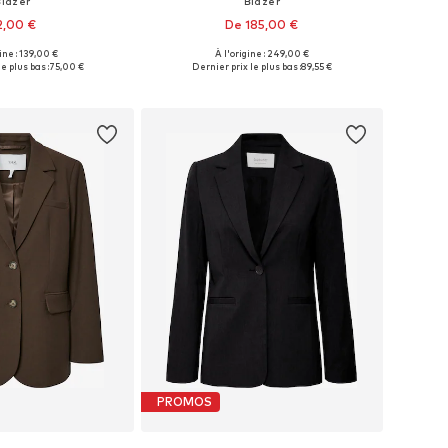
Blazer
Blazer
2,00 €
De 185,00 €
gine : 139,00 €
À l'origine : 249,00 €
 plusieurs tailles
Tailles disponibles: 34, 36, 38, 46
e plus bas :
75,00 €
Dernier prix le plus bas :
89,55 €
r au panier
Ajouter au panier
PROMOS