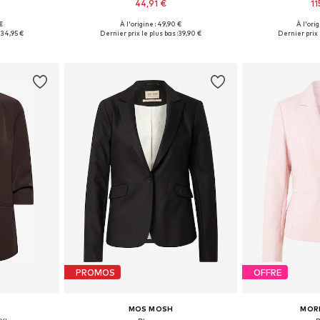
44,91 €
11
+
3
€
À l'origine : 49,90 €
À l'ori
44, 46, 48
Disponible en plusieurs tailles
Disponible en
34,95 €
Dernier prix le plus bas :
39,90 €
Dernier prix 
nier
Ajouter au panier
Ajoute
PROMOS
OFFRE
MOS MOSH
MOR