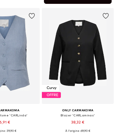
r au panier
Curvy
OFFRE
CARMAKOMA
ONLY CARMAKOMA
stume 'CARLinda'
Blazer 'CARLaminas'
6,91 €
38,32 €
gine : 39,90 €
À l'origine : 69,90 €
bles: 42, 44, 46, 48
Tailles disponibles: 42, 44, 46, 48