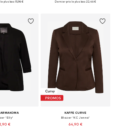
le plus bas :
15,96 €
Dernier prix le plus bas :
22,46 €
r au panier
Ajouter au panier
Curvy
PROMOS
CARMAKOMA
KAFFE CURVE
er 'Elly'
Blazer 'KC Jenna'
2,90 €
64,90 €