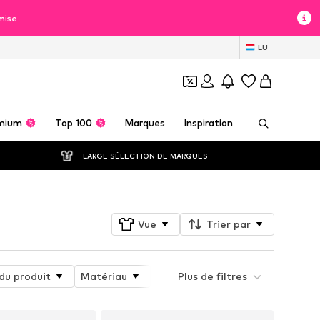
mise
LU
mium
Top 100
Marques
Inspiration
LARGE SÉLECTION DE MARQUES
Vue
Trier par
du produit
Matériau
Longueur
Plus de filtres
Longueur des m