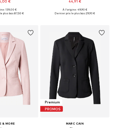
5,00 €
44,91 €
gine : 139,00 €
À l'origine : 49,90 €
 plusieurs tailles
Disponible en plusieurs tailles
le plus bas :
87,50 €
Dernier prix le plus bas :
29,93 €
r au panier
Ajouter au panier
Premium
PROMOS
E & MORE
MARC CAIN