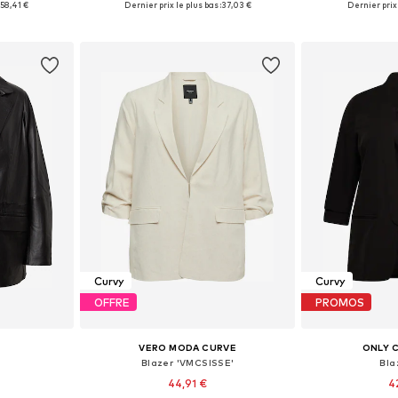
:
58,41 €
Dernier prix le plus bas :
37,03 €
Dernier prix 
nier
Ajouter au panier
Ajoute
Curvy
Curvy
OFFRE
PROMOS
VERO MODA CURVE
ONLY 
Blazer 'VMCSISSE'
Blaz
44,91 €
4