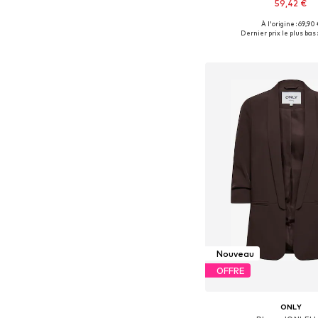
59,42 €
À l'origine : 69,90 
Tailles disponibles: 42, 
Dernier prix le plus bas :
Ajouter au pa
Nouveau
OFFRE
ONLY