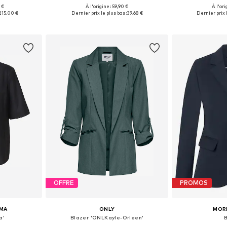
 €
À l'origine : 59,90 €
À l'ori
, 46, 48, 52
Tailles disponibles: 46, 52
Tailles disponibl
215,00 €
Dernier prix le plus bas :
39,68 €
Dernier prix l
nier
Ajouter au panier
Ajoute
OFFRE
PROMOS
MA
ONLY
MOR
a'
Blazer 'ONLKayle-Orleen'