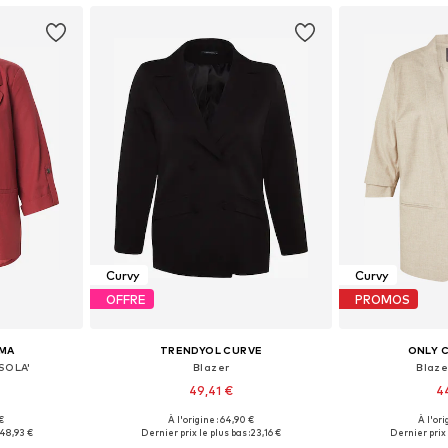
Curvy
Curvy
OFFRE
PROMOS
MA
TRENDYOL CURVE
ONLY 
SOLA'
Blazer
Blaze
49,41 €
4
€
À l'origine : 64,90 €
À l'ori
 tailles
Tailles disponibles: 42, 44, 46, 48, 52, 54
Disponible en
48,93 €
Dernier prix le plus bas :
23,16 €
Dernier prix 