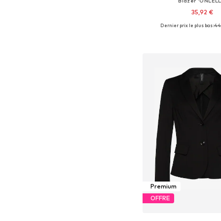
Blazer 'ONLELL
35,92 €
Dernier prix le plus bas :
+
44
6
Disponible en plusieurs
Ajouter au pa
Premium
OFFRE