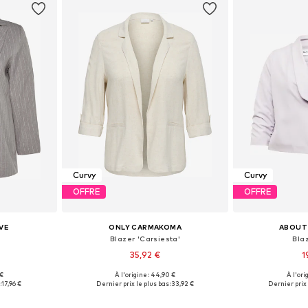
Curvy
Curvy
OFFRE
OFFRE
VE
ONLY CARMAKOMA
ABOUT
Blazer 'Carsiesta'
Blaz
35,92 €
1
 €
À l'origine : 44,90 €
À l'ori
, 48, 52, 54
Tailles disponibles: 42, 46, 48, 50, 52, 54
Tailles dispon
:
17,96 €
Dernier prix le plus bas :
33,92 €
Dernier prix 
nier
Ajouter au panier
Ajoute