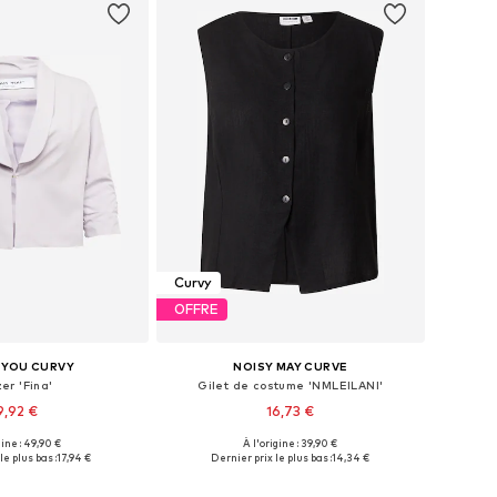
Curvy
OFFRE
 YOU CURVY
NOISY MAY CURVE
er 'Fina'
Gilet de costume 'NMLEILANI'
9,92 €
16,73 €
gine : 49,90 €
À l'origine : 39,90 €
ibles: 46, 48, 50, 52
Tailles disponibles: 46
le plus bas :
17,94 €
Dernier prix le plus bas :
14,34 €
r au panier
Ajouter au panier