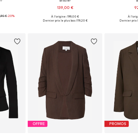
Y'
Blazer
139,00 €
9
,90 €
-20%
À l'origine : 199,00 €
À l'ori
 tailles
Disponible en plusieurs tailles
Disponible en
Dernier prix le plus bas :
119,20 €
Dernier prix l
nier
Ajouter au panier
Ajoute
OFFRE
PROMOS