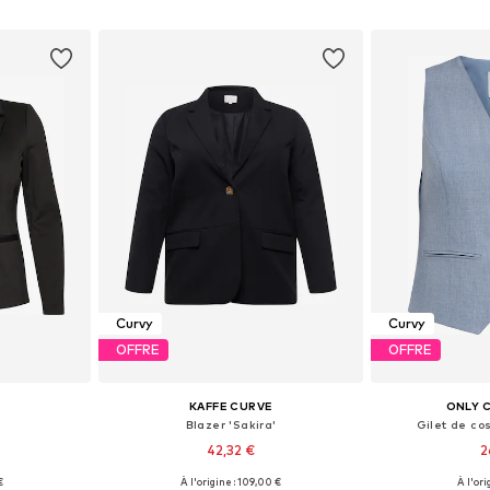
nier
Ajouter au panier
Ajoute
Curvy
Curvy
OFFRE
OFFRE
E
KAFFE CURVE
ONLY 
'
Blazer 'Sakira'
Gilet de co
42,32 €
2
€
À l'origine : 109,00 €
À l'ori
48, 50-52, 54
Tailles disponibles: 44, 46, 48, 50, 52, 54
Tailles disponi