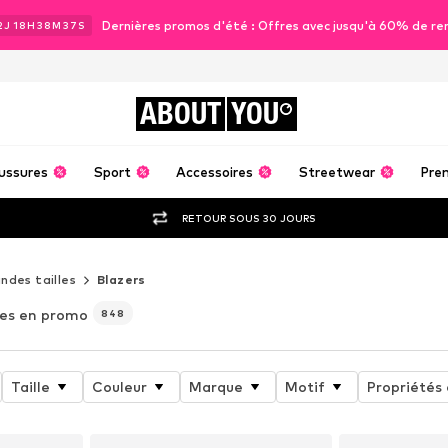
Dernières promos d'été : Offres avec jusqu'à 60% de re
2
J
18
H
38
M
35
S
ABOUT
YOU
ussures
Sport
Accessoires
Streetwear
Pre
RETOUR SOUS 30 JOURS
ndes tailles
Blazers
es en promo
848
Taille
Couleur
Marque
Motif
Propriétés 