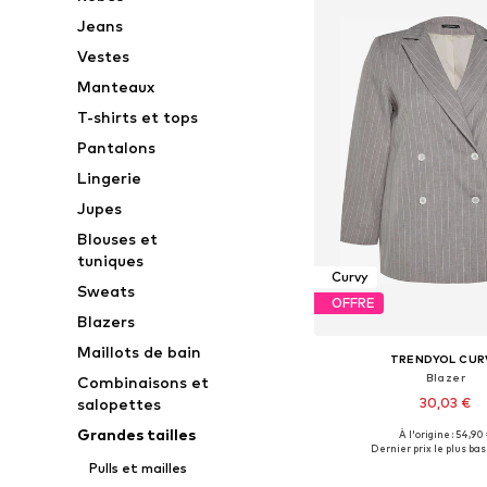
Jeans
Vestes
Manteaux
T-shirts et tops
Pantalons
Lingerie
Jupes
Blouses et
tuniques
Curvy
Sweats
OFFRE
Blazers
Maillots de bain
TRENDYOL CUR
Blazer
Combinaisons et
30,03 €
salopettes
Grandes tailles
À l'origine : 54,90
Tailles disponibles: 44, 46
Dernier prix le plus bas 
Pulls et mailles
Ajouter au pa