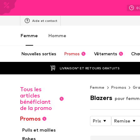
0
Aide et contact
Femme
Homme
Nouvelles sorties
Promos
Vêtements
Cha
LIVRAISON* ET RETOURS GRATUITS
Femme
Promos
Gra
Tous les
articles
Blazers
pour femm
bénéficiant
de la promo
Promos
Prix
Remise
Pulls et mailles
Robes