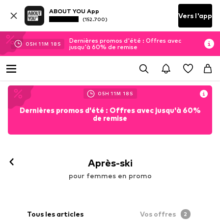
ABOUT YOU App
Vers l'app
(152.700)
Dernières promos d'été : Offres avec
05
H
11
M
15
S
jusqu'à 60% de remise
05
H
11
M
15
S
Dernières promos d'été : Offres avec jusqu'à 60%
de remise
Après-ski
pour femmes en promo
Tous les articles
Vos offres
2