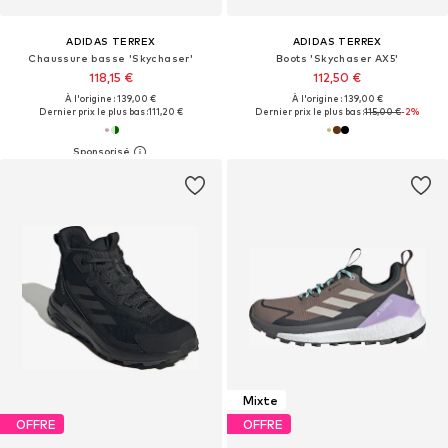
ADIDAS TERREX
ADIDAS TERREX
Chaussure basse 'Skychaser'
Boots 'Skychaser AX5'
118,15 €
112,50 €
À l'origine : 139,00 €
À l'origine : 139,00 €
Dernier prix le plus bas :
111,20 €
Dernier prix le plus bas :
115,00 €
-2%
Mixte
OFFRE
OFFRE