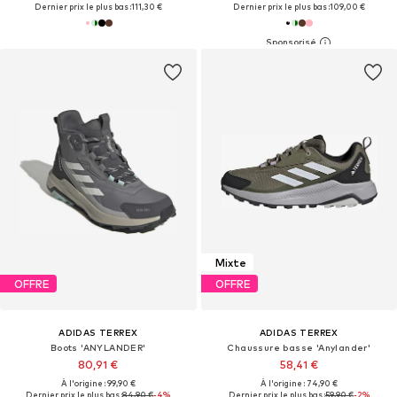
Dernier prix le plus bas :
111,30 €
Dernier prix le plus bas :
109,00 €
Mixte
OFFRE
OFFRE
ADIDAS TERREX
ADIDAS TERREX
Boots 'ANYLANDER'
Chaussure basse 'Anylander'
80,91 €
58,41 €
À l'origine : 99,90 €
À l'origine : 74,90 €
Dernier prix le plus bas :
84,90 €
-4%
Dernier prix le plus bas :
59,90 €
-2%