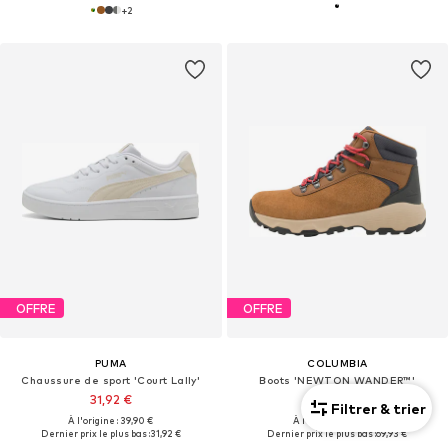
+
2
OFFRE
OFFRE
PUMA
COLUMBIA
Chaussure de sport 'Court Lally'
Boots 'NEWTON WANDER™'
31,92 €
De 75,92 €
Filtrer & trier
À l'origine : 39,90 €
À l'origine : 119,00 €
Dernier prix le plus bas :
31,92 €
Dernier prix le plus bas :
69,93 €