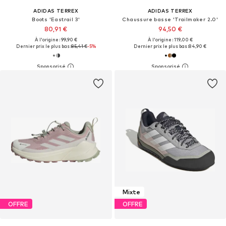
ADIDAS TERREX
ADIDAS TERREX
Boots 'Eastrail 3'
Chaussure basse 'Trailmaker 2.0'
80,91 €
94,50 €
À l'origine : 99,90 €
À l'origine : 119,00 €
Dernier prix le plus bas :
85,41 €
-5%
Dernier prix le plus bas :
84,90 €
Mixte
OFFRE
OFFRE