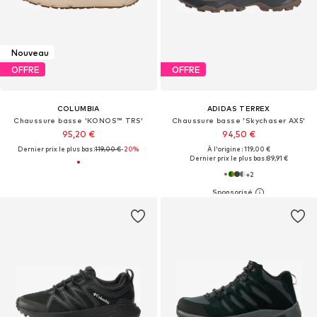
Nouveau
OFFRE
OFFRE
COLUMBIA
ADIDAS TERREX
Chaussure basse 'KONOS™ TRS'
Chaussure basse 'Skychaser AX5'
95,20 €
94,50 €
Dernier prix le plus bas :
119,00 €
-20%
À l'origine : 119,00 €
Dernier prix le plus bas :
89,91 €
+
2