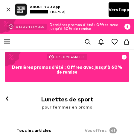
ABOUT YOU App
Vers l'app
(152.700)
Dernières promos d'été : Offres avec
01
J
09
H
45
M
34
S
jusqu'à 60% de remise
01
J
09
H
45
M
34
S
Dernières promos d'été : Offres avec jusqu'à 60%
de remise
Lunettes de sport
pour femmes en promo
Tous les articles
Vos offres
61