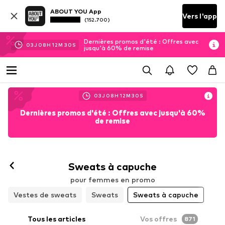
ABOUT YOU App
Vers l'app
(152.700)
Dernières promos d'été : Offres avec
03
J
08
H
12
M
28
S
jusqu'à 60% de remise
03
J
08
H
12
M
28
S
Dernières promos d'été : Offres avec jusqu'à 60%
de remise
Sweats à capuche
pour femmes en promo
Vestes de sweats
Sweats
Sweats à capuche
Tous les articles
Vos offres
871