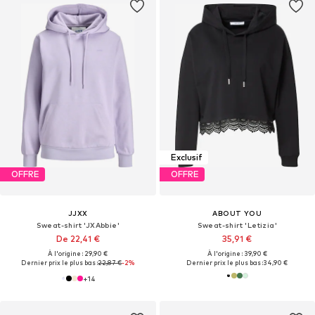
Exclusif
OFFRE
OFFRE
JJXX
ABOUT YOU
Sweat-shirt 'JXAbbie'
Sweat-shirt 'Letizia'
De 22,41 €
35,91 €
À l'origine : 29,90 €
À l'origine : 39,90 €
Dernier prix le plus bas :
22,87 €
-2%
Dernier prix le plus bas :
34,90 €
+
14