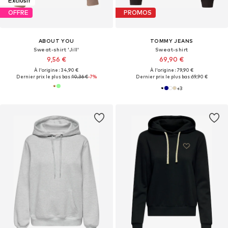
Exclusif
OFFRE
PROMOS
ABOUT YOU
TOMMY JEANS
Sweat-shirt 'Jill'
Sweat-shirt
9,56 €
69,90 €
À l'origine : 34,90 €
À l'origine : 79,90 €
Dernier prix le plus bas :
10,36 €
-7%
Dernier prix le plus bas :
69,90 €
+
3