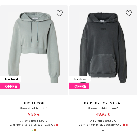
Exclusif
Exclusif
OFFRE
OFFRE
ABOUT YOU
RÆRE BY LORENA RAE
Sweat-shirt 'Jill'
Sweat-shirt 'Lani'
9,56 €
48,93 €
À l'origine : 34,90 €
À l'origine : 69,90 €
Dernier prix le plus bas :
10,36 €
-7%
Dernier prix le plus bas :
59,90 €
-18%