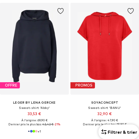
OFFRE
PROMOS
LEGER BY LENA GERCKE
SOYACONCEPT
Sweat-shirt 'Abby'
Sweat-shirt 'BANU'
33,53 €
32,90 €
À l'origine : 69,90 €
À l'origine : 47,90 €
Dernier prix le plus bas :
42,42 €
-21%
Dernier prix le plus bas :
18,90 €
Filtrer & trier
+
1