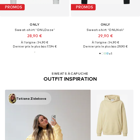
PROMOS
PROMOS
ONLY
ONLY
Sweat-shirt 'ONLDaze'
Sweat-shirt 'ONLNoli'
28,90 €
29,90 €
À l'origine : 34,90 €
À l'origine : 34,90 €
Dernier prix le plus bas :
17,94 €
Dernier prix le plus bas :
29,90 €
+
1
SWEATS À CAPUCHE
OUTFIT INSPIRATION
Tatiana Zidekova