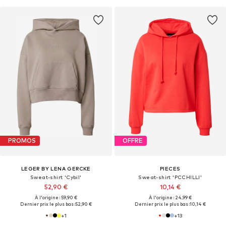
PROMOS
OFFRE
LEGER BY LENA GERCKE
PIECES
Sweat-shirt 'Cybil'
Sweat-shirt 'PCCHILLI'
52,90 €
10,14 €
À l'origine : 59,90 €
À l'origine : 24,99 €
Dernier prix le plus bas :
52,90 €
Dernier prix le plus bas :
10,14 €
+
1
+
13