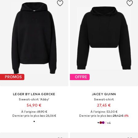
PROMOS
OFFRE
LEGER BY LENA GERCKE
JACEY QUINN
Sweat-shirt 'Abby'
Sweat-shirt
54,90 €
27,45 €
À l'origine : 69,90 €
À l'origine : 53,00 €
Dernier prix le plus bas :
26,06 €
Dernier prix le plus bas :
29,42 €
-6%
+
4