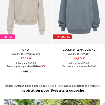
OFFRE
PROMOS
ONLY
LEGER BY LENA GERCKE
Sweat-shirt 'ONLBest'
Sweat-shirt 'Abby'
22,87 €
54,90 €
À l'origine : 26,90 €
À l'origine : 69,90 €
Dernier prix le plus bas :
23,90 €
-4%
Dernier prix le plus bas :
26,06 €
+
2
DÉCOUVREZ LES TENDANCES ET LES MEILLEURES MARQUES
Inspiration pour Sweats à capuche