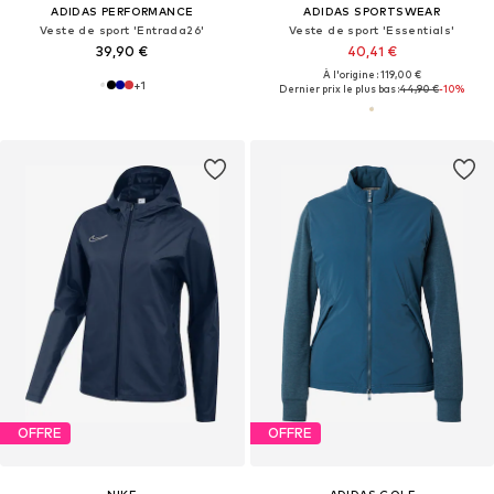
ADIDAS PERFORMANCE
ADIDAS SPORTSWEAR
Veste de sport 'Entrada26'
Veste de sport 'Essentials'
39,90 €
40,41 €
À l'origine : 119,00 €
+
1
Dernier prix le plus bas :
44,90 €
-10%
OFFRE
OFFRE
NIKE
ADIDAS GOLF