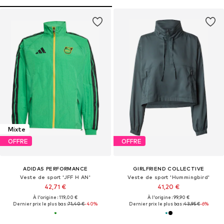
Mixte
OFFRE
OFFRE
ADIDAS PERFORMANCE
GIRLFRIEND COLLECTIVE
Veste de sport 'JFF H AN'
Veste de sport 'Hummingbird'
42,71 €
41,20 €
À l'origine : 119,00 €
À l'origine : 99,90 €
Dernier prix le plus bas :
71,40 €
-40%
Dernier prix le plus bas :
43,95 €
-6%