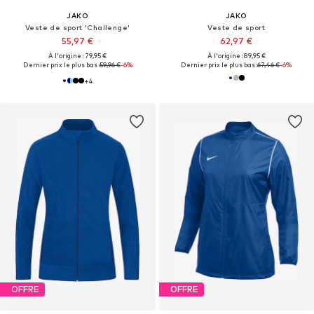
JAKO
JAKO
Veste de sport 'Challenge'
Veste de sport
55,97 €
62,97 €
À l'origine : 79,95 €
À l'origine : 89,95 €
Dernier prix le plus bas :
59,96 €
-6%
Dernier prix le plus bas :
67,46 €
-6%
+
4
OFFRE
OFFRE