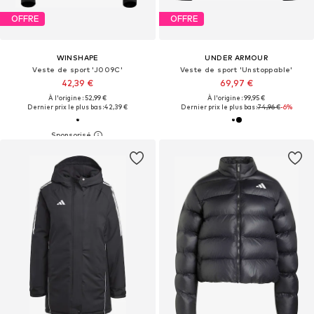
OFFRE
OFFRE
WINSHAPE
UNDER ARMOUR
Veste de sport 'J009C'
Veste de sport 'Unstoppable'
42,39 €
69,97 €
À l'origine : 52,99 €
À l'origine : 99,95 €
Dernier prix le plus bas :
42,39 €
Dernier prix le plus bas :
74,96 €
-6%