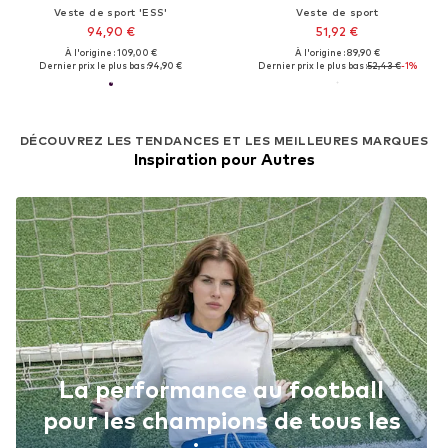
Veste de sport 'ESS'
Veste de sport
94,90 €
51,92 €
À l'origine : 109,00 €
À l'origine : 89,90 €
Dernier prix le plus bas :
94,90 €
Dernier prix le plus bas :
52,43 €
-1%
DÉCOUVREZ LES TENDANCES ET LES MEILLEURES MARQUES
Inspiration pour Autres
La performance au football
pour les champions de tous les