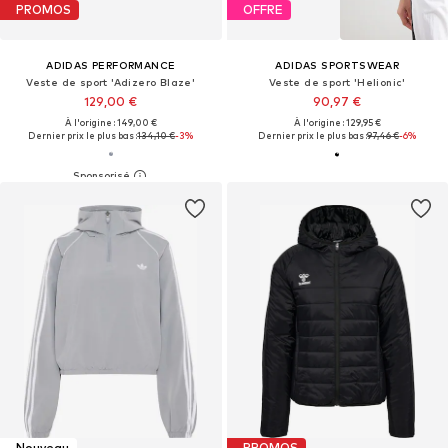
PROMOS
OFFRE
ADIDAS PERFORMANCE
ADIDAS SPORTSWEAR
Veste de sport 'Adizero Blaze'
Veste de sport 'Helionic'
129,00 €
90,97 €
À l'origine : 149,00 €
À l'origine : 129,95 €
Dernier prix le plus bas :
134,10 €
-3%
Dernier prix le plus bas :
97,46 €
-6%
Nouveau
PROMOS