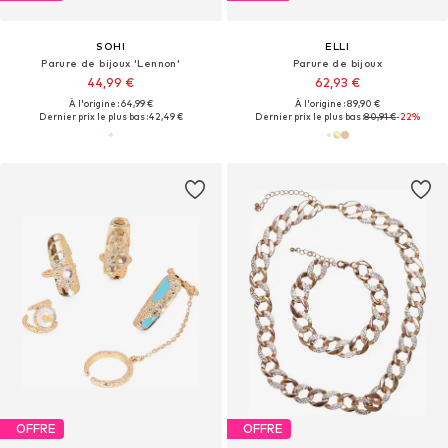
SOHI
ELLI
Parure de bijoux 'Lennon'
Parure de bijoux
44,99 €
62,93 €
À l'origine : 64,99 €
À l'origine : 89,90 €
Dernier prix le plus bas :
42,49 €
Dernier prix le plus bas :
80,91 €
-22%
OFFRE
OFFRE