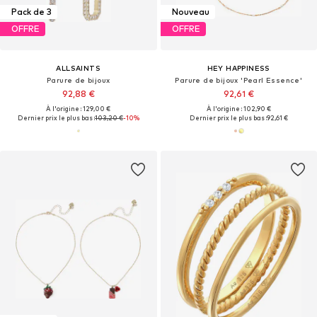
Pack de 3
Nouveau
OFFRE
OFFRE
ALLSAINTS
HEY HAPPINESS
Parure de bijoux
Parure de bijoux 'Pearl Essence'
92,88 €
92,61 €
À l'origine : 129,00 €
À l'origine : 102,90 €
Dernier prix le plus bas :
103,20 €
-10%
Dernier prix le plus bas :
92,61 €