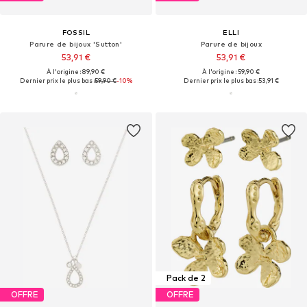
FOSSIL
ELLI
Parure de bijoux 'Sutton'
Parure de bijoux
53,91 €
53,91 €
À l'origine : 89,90 €
À l'origine : 59,90 €
Dernier prix le plus bas :
59,90 €
-10%
Dernier prix le plus bas :
53,91 €
Pack de 2
OFFRE
OFFRE