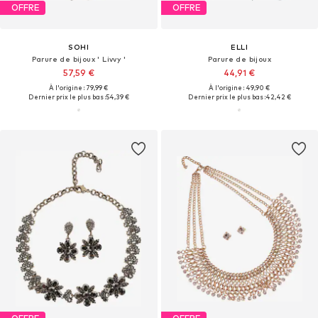
OFFRE
OFFRE
SOHI
ELLI
Parure de bijoux ' Livvy '
Parure de bijoux
57,59 €
44,91 €
À l'origine : 79,99 €
À l'origine : 49,90 €
Dernier prix le plus bas :
54,39 €
Dernier prix le plus bas :
42,42 €