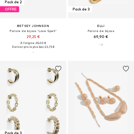
Pack de 2
OFFRE
Pack de 3
BETSEY JOHNSON
ELLI
Parure de bijoux 'Love Spell'
Parure de bijoux
29,25 €
69,90 €
À l'origine : 65,00 €
Dernier prix le plus bas :
22,75 €
Pack de 3