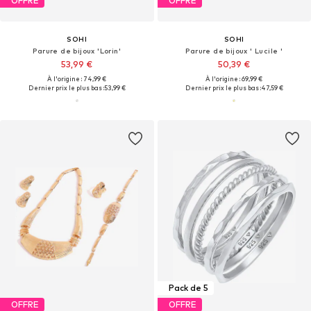
OFFRE
OFFRE
SOHI
SOHI
Parure de bijoux 'Lorin'
Parure de bijoux ' Lucile '
53,99 €
50,39 €
À l'origine : 74,99 €
À l'origine : 69,99 €
Dernier prix le plus bas :
53,99 €
Dernier prix le plus bas :
47,59 €
Pack de 5
OFFRE
OFFRE