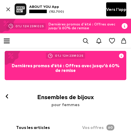
ABOUT YOU App
Vers l'app
(152.700)
Dernières promos d'été : Offres avec
01
J
12
H
23
M
00
S
jusqu'à 60% de remise
01
J
12
H
23
M
00
S
Dernières promos d'été : Offres avec jusqu'à 60%
de remise
Ensembles de bijoux
pour femmes
Tous les articles
Vos offres
60