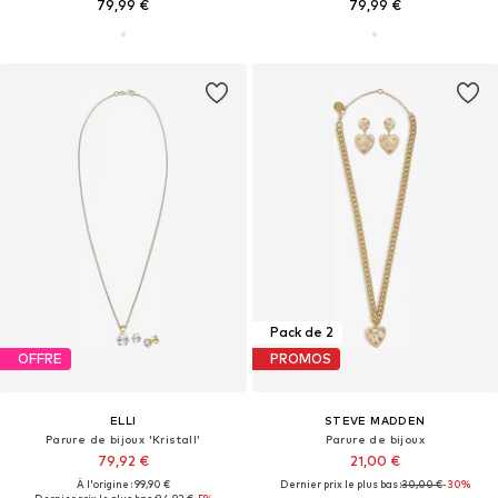
79,99 €
79,99 €
Pack de 2
OFFRE
PROMOS
ELLI
STEVE MADDEN
Parure de bijoux 'Kristall'
Parure de bijoux
79,92 €
21,00 €
À l'origine : 99,90 €
Dernier prix le plus bas :
30,00 €
-30%