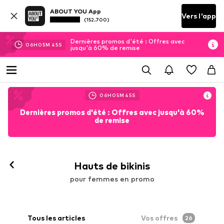
ABOUT YOU App
Vers l'app
(152.700)
Dernières promos d'été : Offres avec
06
H
05
M
43
S
jusqu'à 60% de remise
06
H
05
M
43
S
Dernières promos d'été : Offres avec jusqu'à 60%
de remise
Hauts de bikinis
pour femmes en promo
Tous les articles
Vos offres
26