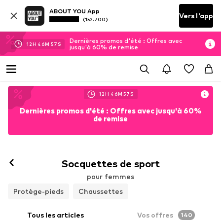
ABOUT YOU App
Vers l'app
(152.700)
Dernières promos d'été : Offres avec
12
H
46
M
55
S
jusqu'à 60% de remise
12
H
46
M
55
S
Dernières promos d'été : Offres avec jusqu'à 60%
de remise
Socquettes de sport
pour femmes
Protège-pieds
Chaussettes
Tous les articles
Vos offres
140