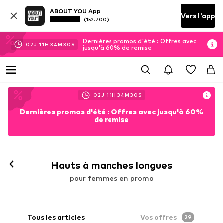
ABOUT YOU App
Vers l'app
(152.700)
Dernières promos d'été : Offres avec
02
J
11
H
34
M
28
S
jusqu'à 60% de remise
02
J
11
H
34
M
28
S
Dernières promos d'été : Offres avec jusqu'à 60%
de remise
Suivre
Hauts à manches longues
pour femmes en promo
Tous les articles
Vos offres
29