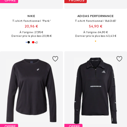
OFFRE
PROMOS
NIKE
ADIDAS PERFORMANCE
T-shirt fonctionnel 'Park'
T-shirt fonctionnel 'Adi365'
20,96 €
54,90 €
À l'origine : 27,95 €
À l'origine : 64,90 €
Dernier prix le plus bas :
20,96 €
Dernier prix le plus bas :
43,43 €
+
2
OFFRE
OFFRE