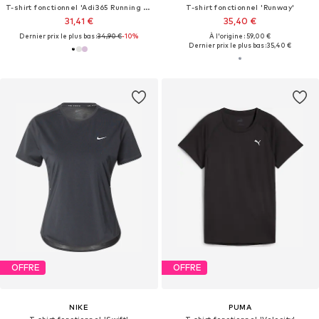
T-shirt fonctionnel 'Adi365 Running Essentials'
T-shirt fonctionnel 'Runway'
31,41 €
35,40 €
Dernier prix le plus bas :
34,90 €
-10%
À l'origine : 59,00 €
Dernier prix le plus bas :
35,40 €
OFFRE
OFFRE
NIKE
PUMA
T-shirt fonctionnel 'Swift'
T-shirt fonctionnel 'Velocity'