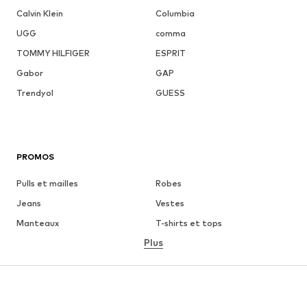
Calvin Klein
Columbia
UGG
comma
TOMMY HILFIGER
ESPRIT
Gabor
GAP
Trendyol
GUESS
PROMOS
Pulls et mailles
Robes
Jeans
Vestes
Manteaux
T-shirts et tops
Plus
Pantalons
Lingerie
Jupes
Blouses et tuniques
Sweats
Blazers
Maillots de bain
Combinaisons et salopettes