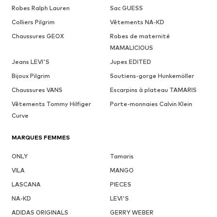
Robes Ralph Lauren
Sac GUESS
Colliers Pilgrim
Vêtements NA-KD
Chaussures GEOX
Robes de maternité
MAMALICIOUS
Jeans LEVI'S
Jupes EDITED
Bijoux Pilgrim
Soutiens-gorge Hunkemöller
Chaussures VANS
Escarpins à plateau TAMARIS
Vêtements Tommy Hilfiger
Porte-monnaies Calvin Klein
Curve
MARQUES FEMMES
ONLY
Tamaris
VILA
MANGO
LASCANA
PIECES
NA-KD
LEVI'S
ADIDAS ORIGINALS
GERRY WEBER