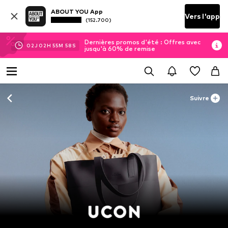
ABOUT YOU App
Vers l'app
(152.700)
Dernières promos d'été : Offres avec
02
J
02
H
55
M
58
S
jusqu'à 60% de remise
Suivre