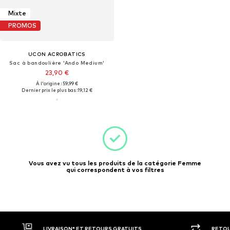
Mixte
PROMOS
UCON ACROBATICS
Sac à bandoulière 'Ando Medium'
23,90 €
À l'origine : 59,99 €
Dernier prix le plus bas :
19,12 €
Vous avez vu tous les produits de la catégorie Femme
qui correspondent à vos filtres
LIVRAISON* ET RETOURS GRATUITS
RETOU