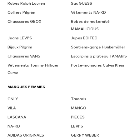
Robes Ralph Lauren
Sac GUESS
Colliers Pilgrim
Vêtements NA-KD
Chaussures GEOX
Robes de maternité
MAMALICIOUS
Jeans LEVI'S
Jupes EDITED
Bijoux Pilgrim
Soutiens-gorge Hunkemöller
Chaussures VANS
Escarpins à plateau TAMARIS
Vêtements Tommy Hilfiger
Porte-monnaies Calvin Klein
Curve
MARQUES FEMMES
ONLY
Tamaris
VILA
MANGO
LASCANA
PIECES
NA-KD
LEVI'S
ADIDAS ORIGINALS
GERRY WEBER