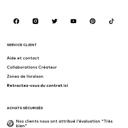
Grandes tailles
Maternité
Chaussures
Sport
Accessoires
Premium
VÊTEMENTS
SERVICE CLIENT
Nouveautés
Tendance
Robes
Jeans
Aide et contact
T-shirts et tops
Pantalons
Collaborations Créateur
Vestes
Pulls et mailles
Zones de livraison
Lingerie
Blouses et tuniques
Retractez-vous du contrat ici
Manteaux
Jupes
Maillots de bain
Sweats
Blazers
Combinaisons et salopettes
ACHATS SÉCURISÉS
Grandes tailles
Maternité
Occasions spéciales
Exclusif
Nos clients nous ont attribué l'évaluation "Très 
bien"