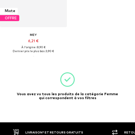
Mixte
OFFRE
MEY
6,21 €
À l'origine : 8,90 €
Dernier prix le plus bas :
3,90 €
Vous avez vu tous les produits de la catégorie Femme
qui correspondent à vos filtres
LIVRAISON* ET RETOURS GRATUITS
RETOU