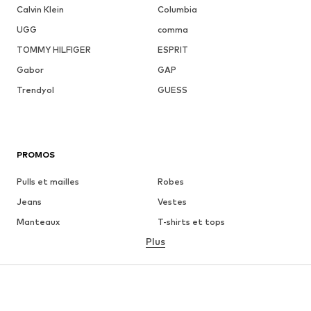
Calvin Klein
Columbia
UGG
comma
TOMMY HILFIGER
ESPRIT
Gabor
GAP
Trendyol
GUESS
PROMOS
Pulls et mailles
Robes
Jeans
Vestes
Manteaux
T-shirts et tops
Plus
Pantalons
Lingerie
Jupes
Blouses et tuniques
Sweats
Blazers
Maillots de bain
Combinaisons et salopettes