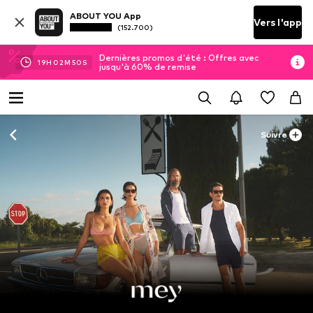
ABOUT YOU App
Vers l'app
(152.700)
Dernières promos d'été : Offres avec
19
H
02
M
50
S
jusqu'à 60% de remise
Suivre