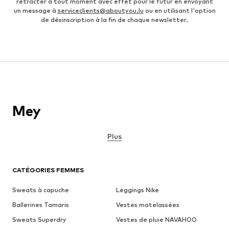
rétracter à tout moment avec effet pour le futur en envoyant
un message à
serviceclients@aboutyou.lu
ou en utilisant l'option
de désinscription à la fin de chaque newsletter.
Mey
Plus
CATÉGORIES FEMMES
Sweats à capuche
Leggings Nike
Ballerines Tamaris
Vestes matelassées
Sweats Superdry
Vestes de pluie NAVAHOO